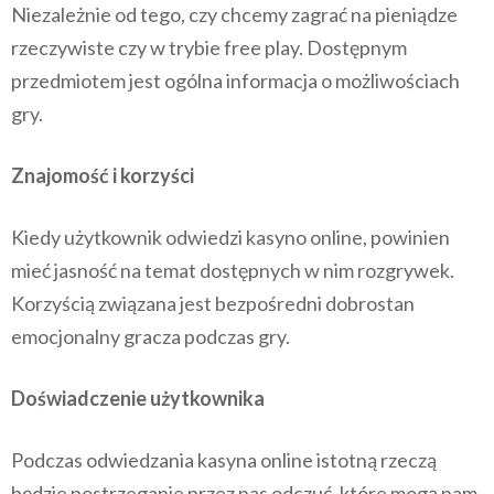
Niezależnie od tego, czy chcemy zagrać na pieniądze
rzeczywiste czy w trybie free play. Dostępnym
przedmiotem jest ogólna informacja o możliwościach
gry.
Znajomość i korzyści
Kiedy użytkownik odwiedzi kasyno online, powinien
mieć jasność na temat dostępnych w nim rozgrywek.
Korzyścią związana jest bezpośredni dobrostan
emocjonalny gracza podczas gry.
Doświadczenie użytkownika
Podczas odwiedzania kasyna online istotną rzeczą
będzie postrzeganie przez nas odczuć, które mogą nam