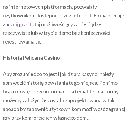
na internetowych platformach, pozwalały
użytkownikom dostępne przez Internet. Firma oferuje
zacznij grać tutaj
możliwość gry za pieniądze
rzeczywiste lub w trybie demo bez konieczności
rejestrowania się.
Historia Pelicana Casino
Aby zrozumieć co to jest i jak działa kasyno, należy
sprawdzić historię powstania tego miejsca. Pomimo
braku dostępnego informacji na temat tej platformy,
możemy założyć, że została zaprojektowana w taki
sposób by zapewnić użytkownikom możliwość zagranej
gry przy komforcie ich własnego domu.