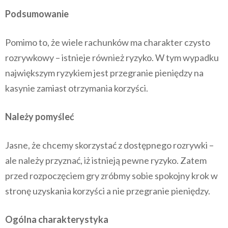
Podsumowanie
Pomimo to, że wiele rachunków ma charakter czysto
rozrywkowy – istnieje również ryzyko. W tym wypadku
największym ryzykiem jest przegranie pieniędzy na
kasynie zamiast otrzymania korzyści.
Należy pomyśleć
Jasne, że chcemy skorzystać z dostępnego rozrywki –
ale należy przyznać, iż istnieją pewne ryzyko. Zatem
przed rozpoczęciem gry zróbmy sobie spokojny krok w
stronę uzyskania korzyści a nie przegranie pieniędzy.
Ogólna charakterystyka