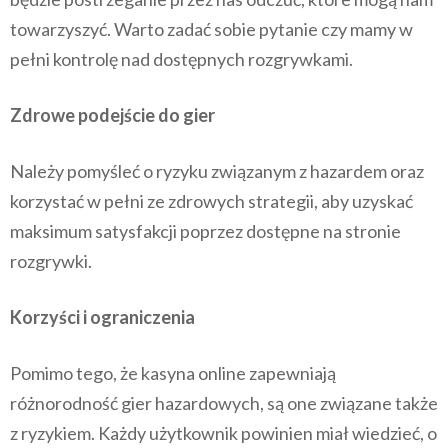
towarzyszyć. Warto zadać sobie pytanie czy mamy w
pełni kontrolę nad dostępnych rozgrywkami.
Zdrowe podejście do gier
Należy pomyśleć o ryzyku związanym z hazardem oraz
korzystać w pełni ze zdrowych strategii, aby uzyskać
maksimum satysfakcji poprzez dostępne na stronie
rozgrywki.
Korzyści i ograniczenia
Pomimo tego, że kasyna online zapewniają
różnorodność gier hazardowych, są one związane także
z ryzykiem. Każdy użytkownik powinien miał wiedzieć, o