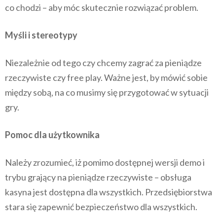
co chodzi – aby móc skutecznie rozwiązać problem.
Myśli i stereotypy
Niezależnie od tego czy chcemy zagrać za pieniądze
rzeczywiste czy free play. Ważne jest, by mówić sobie
między sobą, na co musimy się przygotować w sytuacji
gry.
Pomoc dla użytkownika
Należy zrozumieć, iż pomimo dostępnej wersji demo i
trybu grający na pieniądze rzeczywiste – obsługa
kasyna jest dostępna dla wszystkich. Przedsiębiorstwa
stara się zapewnić bezpieczeństwo dla wszystkich.