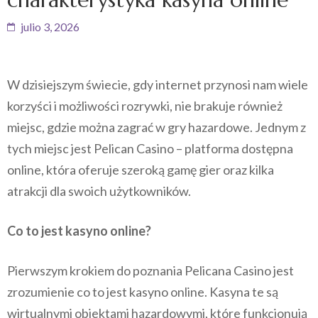
julio 3, 2026
W dzisiejszym świecie, gdy internet przynosi nam wiele
korzyści i możliwości rozrywki, nie brakuje również
miejsc, gdzie można zagrać w gry hazardowe. Jednym z
tych miejsc jest Pelican Casino – platforma dostępna
online, która oferuje szeroką gamę gier oraz kilka
atrakcji dla swoich użytkowników.
Co to jest kasyno online?
Pierwszym krokiem do poznania Pelicana Casino jest
zrozumienie co to jest kasyno online. Kasyna te są
wirtualnymi obiektami hazardowymi, które funkcjonują