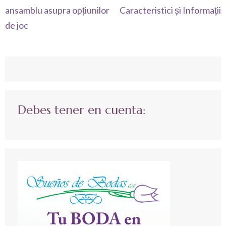
de
ansamblu asupra opțiunilor
Caracteristici și Informații
entradas
de joc
Debes tener en cuenta: