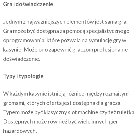
Gra i doświadczenie
Jednym z najważniejszych elementów jest sama gra.
Gra może być dostępna za pomocą specjalistycznego
oprogramowania, które pozwala na symulację gry w
kasynie. Może ono zapewnić graczom profesjonalne
doświadczenie.
Typy i typologie
W każdym kasynie istnieją różnice między rozmaitymi
gromami, których oferta jest dostępna dla gracza.
Typem może być klasyczny slot machine czy też ruletka.
Dostępnych może również być wiele innych gier
hazardowych.