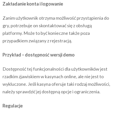
Zakładanie konta i logowanie
Zanim użytkownik otrzyma możliwość przystąpienia do
gry, potrzebuje on skontaktować się z obsługą
platformy. Może to być konieczne także poza
przypadkiem związany z rejestracją.
Przykład – dostępność wersji demo
Dostępność tej funkcjonalności dla użytkowników jest
rzadkim zjawiskiem w kasynach online, ale nie jest to
wykluczone. Jeśli kasyna oferuje taki rodzaj możliwości,
należy sprawdzić jej dostępną opcje i ograniczenia.
Regulacje