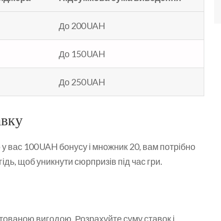
До 200 UAH
До 150 UAH
До 250 UAH
авку
 у вас 100 UAH бонусу і множник 20, вам потрібно
ідь, щоб уникнути сюрпризів під час гри.
нтованою вигодою. Розрахуйте суму ставок і