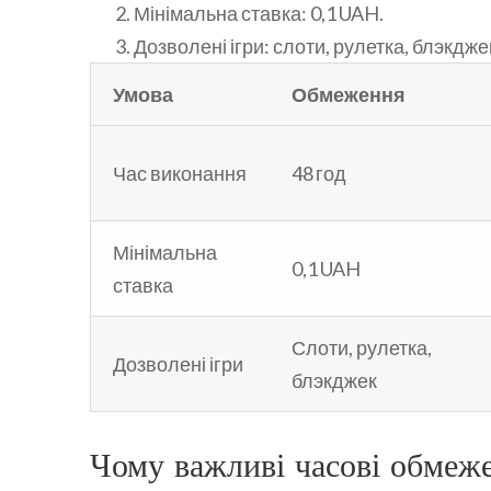
Мінімальна ставка: 0,1 UAH.
Дозволені ігри: слоти, рулетка, блэкдже
Умова
Обмеження
Час виконання
48 год
Мінімальна
0,1 UAH
ставка
Слоти, рулетка,
Дозволені ігри
блэкджек
Чому важливі часові обмеж