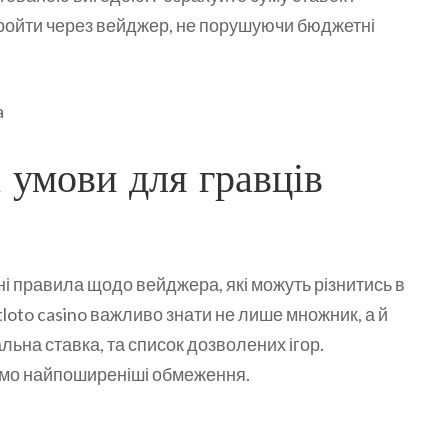
пройти через вейджер, не порушуючи бюджетні
a
 умови для гравців
 правила щодо вейджера, які можуть різнитись в
tloto casino важливо знати не лише множник, а й
альна ставка, та список дозволених ігор.
емо найпоширеніші обмеження.