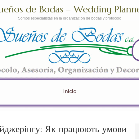
ueños de Bodas – Wedding Plann
Somos especialistas en la organizacion de bodas y protocolo
Inicio
ейджерінгу: Як працюють умови