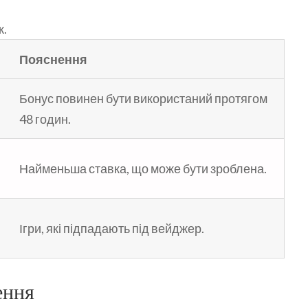
к.
Пояснення
Бонус повинен бути використаний протягом
48 годин.
Найменьша ставка, що може бути зроблена.
Ігри, які підпадають під вейджер.
ення