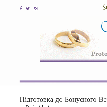
S
Підготовка до Бонусного В