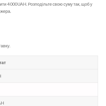
ти 4 000 UAH. Розподільте свою суму так, щоб у
джера.
тавку.
тат
H
AH