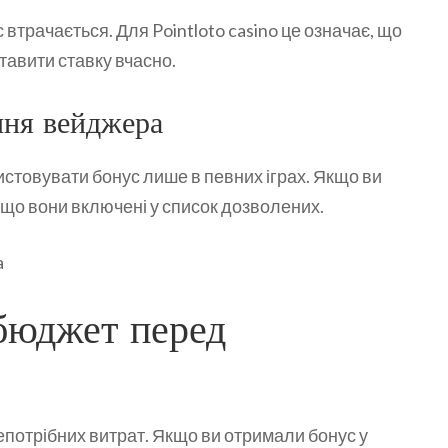
втрачається. Для Pointloto casino це означає, що
тавити ставку вчасно.
ння вейджера
стовувати бонус лише в певних іграх. Якщо ви
 що вони включені у список дозволених.
a
бюджет перед
потрібних витрат. Якщо ви отримали бонус у