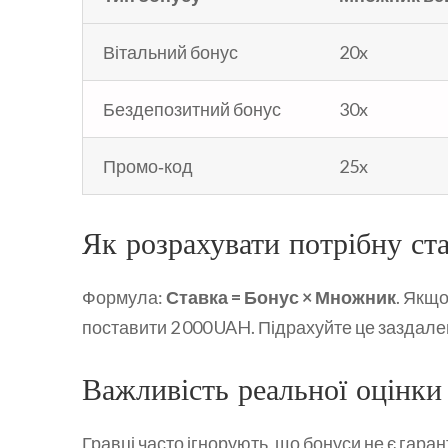
Вітальний бонус
20x
Бездепозитний бонус
30x
Промо‑код
25x
Як розрахувати потрібну ст
Формула:
Ставка = Бонус × Множник
. Якщо
поставити 2 000 UAH. Підрахуйте це заздалег
Важливість реальної оцінки
Гравці часто ігнорують, що бонуси не є гара