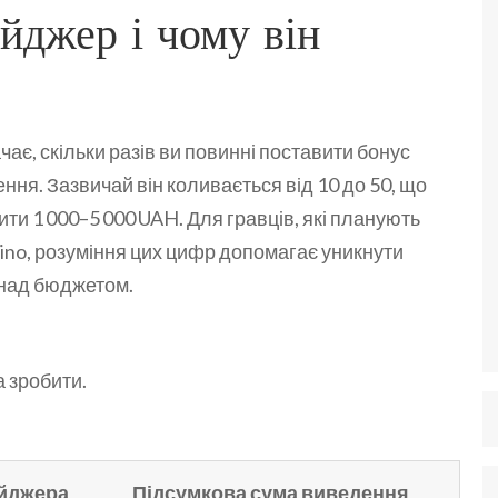
йджер і чому він
ає, скільки разів ви повинні поставити бонус
ення. Зазвичай він коливається від 10 до 50, що
ти 1 000–5 000 UAH. Для гравців, які планують
sino, розуміння цих цифр допомагає уникнути
 над бюджетом.
а зробити.
йджера
Підсумкова сума виведення