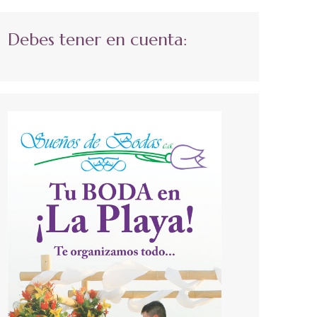
Debes tener en cuenta: