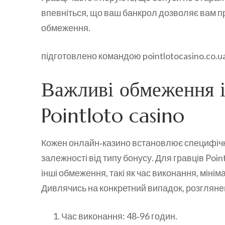
впевніться, що ваш банкрол дозволяє вам 
обмеження.
підготовлено командою pointlotocasino.co.u
Важливі обмеження і
Pointloto casino
Кожен онлайн‑казино встановлює специфічні
залежності від типу бонусу. Для гравців Poin
інші обмеження, такі як час виконання, мінім
Дивлячись на конкретний випадок, розглян
Час виконання: 48‑96 годин.