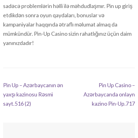
sadəcə problemlərin həlli ilə məhdudlaşmır. Pin up giriş
etdikdən sonra oyun qaydaları, bonuslar və
kampaniyalar haqqında ətraflı məlumat almaq da
mümkündür. Pin-Up Casino sizin rahatlığınız üçün daim
yanınızdadır!
Navegación
Pin Up – Azərbaycanın ən
Pin Up Casino –
de
yaxşı kazinosu Rəsmi
Azərbaycanda onlayn
entradas
sayt.516 (2)
kazino Pin-Up.717