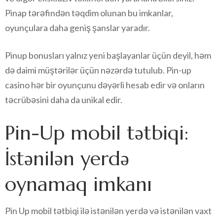
Pinap tərəfindən təqdim olunan bu imkanlar,
oyunçulara daha geniş şanslar yaradır.
Pinup bonusları yalnız yeni başlayanlar üçün deyil, həm
də daimi müştərilər üçün nəzərdə tutulub. Pin-up
casino hər bir oyunçunu dəyərli hesab edir və onların
təcrübəsini daha da unikal edir.
Pin-Up mobil tətbiqi:
İstənilən yerdə
oynamaq imkanı
Pin Up mobil tətbiqi ilə istənilən yerdə və istənilən vaxt