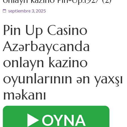
septiembre 3, 2025
Pin Up Casino
Azərbaycanda
onlayn kazino
oyunlarının ən yaxşı
məkanı
▶️ OYNA