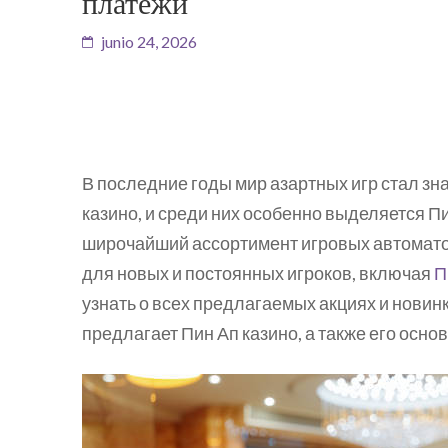
платежи
junio 24, 2026
В последние годы мир азартных игр стал з
казино, и среди них особенно выделяется П
широчайший ассортимент игровых автомато
для новых и постоянных игроков, включая
П
узнать о всех предлагаемых акциях и новинк
предлагает Пин Ап казино, а также его осн