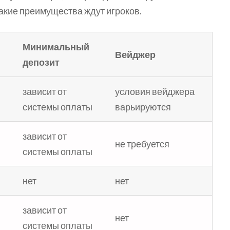
акие преимущества ждут игроков.
Минимальный
Вейджер
депозит
зависит от
условия вейджера
системы оплаты
варьируются
зависит от
не требуется
системы оплаты
нет
нет
зависит от
нет
системы оплаты