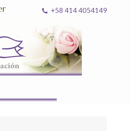
er
+58 414 4054149