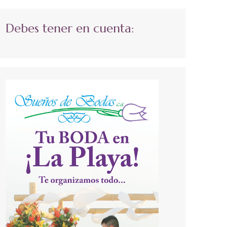
Debes tener en cuenta: