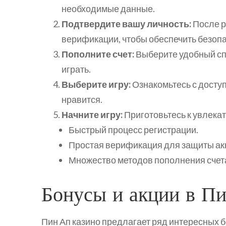
необходимые данные.
Подтвердите вашу личность:
После р
верификации, чтобы обеспечить безопа
Пополните счет:
Выберите удобный спо
играть.
Выберите игру:
Ознакомьтесь с доступ
нравится.
Начните игру:
Приготовьтесь к увлека
Быстрый процесс регистрации.
Простая верификация для защиты ак
Множество методов пополнения счет
Бонусы и акции в Пи
Пин Ап казино предлагает ряд интересных б