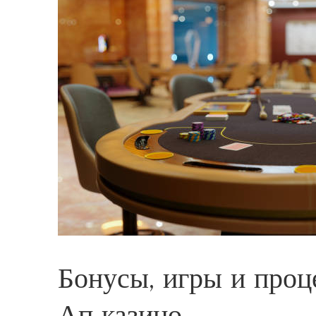
Бонусы, игры и проц
Ап казино