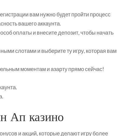
егистрации вам нужно будет пройти процесс
сность вашего аккаунта.
соб оплаты и внесите депозит, чтобы начать
ными слотами и выберите ту игру, которая вам
тельным моментам и азарту прямо сейчас!
каунта.
а.
н Ап казино
онусов и акций, которые делают игру более