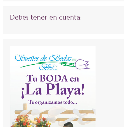
Debes tener en cuenta: