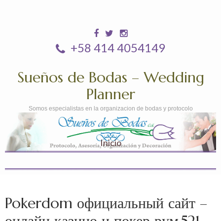
+58 414 4054149
Sueños de Bodas – Wedding
Planner
Somos especialistas en la organizacion de bodas y protocolo
Inicio
Pokerdom официальный сайт –
онлайн казино и покер рум.521