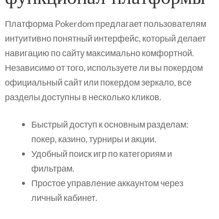
Платформа Pokerdom предлагает пользователям
интуитивно понятный интерфейс, который делает
навигацию по сайту максимально комфортной.
Независимо от того, используете ли вы покердом
официальный сайт или покердом зеркало, все
разделы доступны в несколько кликов.
Быстрый доступ к основным разделам:
покер, казино, турниры и акции.
Удобный поиск игр по категориям и
фильтрам.
Простое управление аккаунтом через
личный кабинет.