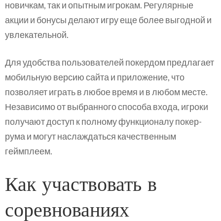
новичкам, так и опытным игрокам. Регулярные
акции и бонусы делают игру еще более выгодной и
увлекательной.
Для удобства пользователей покердом предлагает
мобильную версию сайта и приложение, что
позволяет играть в любое время и в любом месте.
Независимо от выбранного способа входа, игроки
получают доступ к полному функционалу покер-
рума и могут наслаждаться качественным
геймплеем.
Как участвовать в
соревнованиях