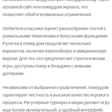
основной сайт или покердом зеркало, что
позволяет обойти возможные ограничения.
Любители классики оценят разнообразие слотов с
уникальными тематиками и бонусными функциями.
Рулетка в покер дом предлагает несколько
вариантов, включая европейскую и американскую
версии. Для тех, кто предпочитает стратегические
игры, доступны покер и блэкджек с живыми
дилерами.
Независимо от выбранного развлечения, покердом
гарантирует честность и высокое качество игрового
процесса. Регулярные турниры и акции делают игру
еще более увлекательной, а удобный интерфейс