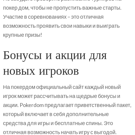
покер дом, чтобы не пропустить важные старты.
Участие в соревнованиях – это отличная
возможность проявить свои навыки и выиграть
крупные призы!
Бонусы и акции для
новых игроков
На покердом официальный сайт каждый новый
игрок может рассчитывать на щедрые бонусы и
акции. Pokerdom предлагает приветственный пакет,
который включает в себя дополнительные
средства для игры и бесплатные спины. Это
отличная возможность начать игру с выгодой.