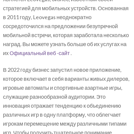
стратегией для мобильных устройств. Основанная
в 2011 году, Leovegas неоднократно
сосредоточился на предложении безупречной
мобильной встречи, которая заработала несколько
наград. Вы можете узнать больше об их услугах на
их
Официальный веб -сайт
.
В 2022 году бизнес запустил новое приложение,
которое включает в себя варианты живых дилеров,
игровые автоматы и спортивные азартные игры,
служащие разнообразной аудитории. Это
инновация отражает тенденцию к объединению
различных игр в одну платформу, что облегчает
игрокам перемещение между различными типами
игр. Чтобы получить тщательное понимание