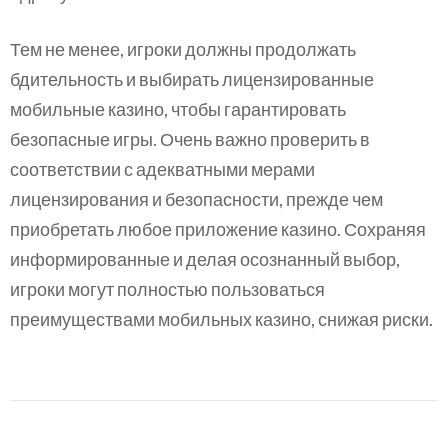
Тем не менее, игроки должны продолжать
бдительность и выбирать лицензированные
мобильные казино, чтобы гарантировать
безопасные игры. Очень важно проверить в
соответствии с адекватными мерами
лицензирования и безопасности, прежде чем
приобретать любое приложение казино. Сохраняя
информированные и делая осознанный выбор,
игроки могут полностью пользоваться
преимуществами мобильных казино, снижая риски.