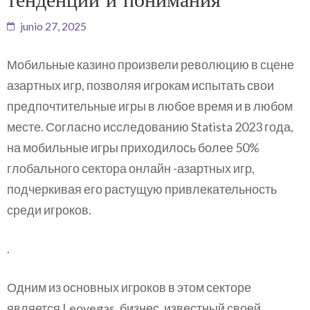
junio 27, 2025
Мобильные казино произвели революцию в сцене
азартных игр, позволяя игрокам испытать свои
предпочтительные игры в любое время и в любом
месте. Согласно исследованию Statista 2023 года,
на мобильные игры приходилось более 50%
глобального сектора онлайн -азартных игр,
подчеркивая его растущую привлекательность
среди игроков.
.
Одним из основных игроков в этом секторе
является Leovegas, бизнес, известный своей