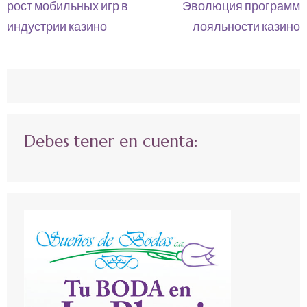
Navegación
рост мобильных игр в
Эволюция программ
de
индустрии казино
лояльности казино
entradas
Debes tener en cuenta: