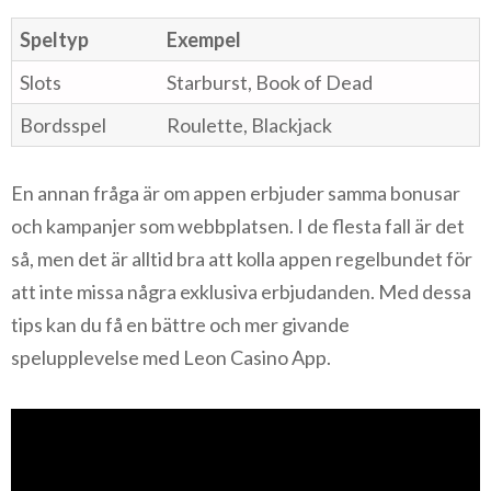
Speltyp
Exempel
Slots
Starburst, Book of Dead
Bordsspel
Roulette, Blackjack
En annan fråga är om appen erbjuder samma bonusar
och kampanjer som webbplatsen. I de flesta fall är det
så, men det är alltid bra att kolla appen regelbundet för
att inte missa några exklusiva erbjudanden. Med dessa
tips kan du få en bättre och mer givande
spelupplevelse med Leon Casino App.