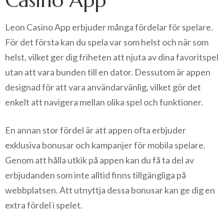
Casino App
Leon Casino App erbjuder många fördelar för spelare.
För det första kan du spela var som helst och när som
helst, vilket ger dig friheten att njuta av dina favoritspel
utan att vara bunden till en dator. Dessutom är appen
designad för att vara användarvänlig, vilket gör det
enkelt att navigera mellan olika spel och funktioner.
En annan stor fördel är att appen ofta erbjuder
exklusiva bonusar och kampanjer för mobila spelare.
Genom att hålla utkik på appen kan du få ta del av
erbjudanden som inte alltid finns tillgängliga på
webbplatsen. Att utnyttja dessa bonusar kan ge dig en
extra fördel i spelet.