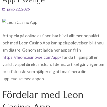
junio 22, 2026
Att spela på online casinon har blivit allt mer populärt,
och med Leon Casino App kan spelupplevelsen bli ännu
smidigare. Genom att ladda ner appen från
https://leoncasino-se.com/app/
får du tillgång till en
värld av spel direkt i fickan. I denna artikel går vi igenom
praktiska råd som hjälper dig att maximera din
upplevelse med appen.
Fördelar med Leon