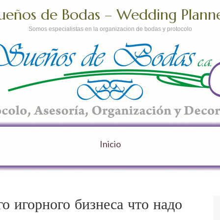
ueños de Bodas – Wedding Plann
Somos especialistas en la organizacion de bodas y protocolo
Inicio
о игорного бизнеса что надо