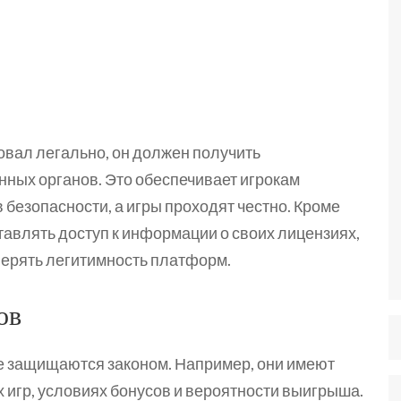
овал легально, он должен получить
ных органов. Это обеспечивает игрокам
в безопасности, а игры проходят честно. Кроме
тавлять доступ к информации о своих лицензиях,
верять легитимность платформ.
ов
е защищаются законом. Например, они имеют
 игр, условиях бонусов и вероятности выигрыша.