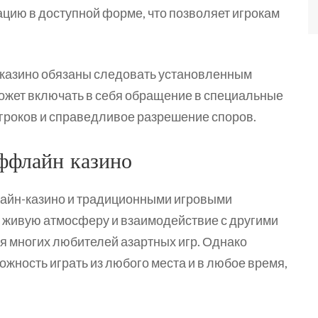
цию в доступной форме, что позволяет игрокам
 казино обязаны следовать установленным
ожет включать в себя обращение в специальные
игроков и справедливое разрешение споров.
ффлайн казино
айн-казино и традиционными игровыми
живую атмосферу и взаимодействие с другими
я многих любителей азартных игр. Однако
жность играть из любого места и в любое время,