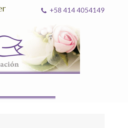
er
+58 414 4054149