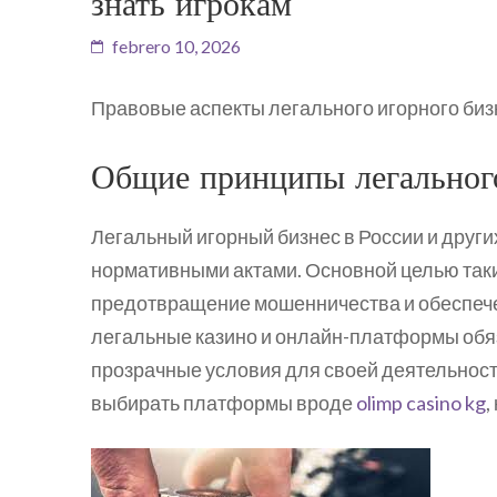
знать игрокам
febrero 10, 2026
Правовые аспекты легального игорного бизн
Общие принципы легального
Легальный игорный бизнес в России и други
нормативными актами. Основной целью таки
предотвращение мошенничества и обеспечен
легальные казино и онлайн-платформы обя
прозрачные условия для своей деятельност
выбирать платформы вроде
olimp casino kg
,