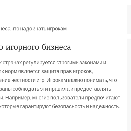
еса что надо знать игрокам
 игорного бизнеса
х странах регулируется строгими законами и
х норм является защита прав игроков,
ие честности игр. Игрокам важно понимать, что
заны соблюдать эти правила и предоставлять
и. Например, многие пользователи предпочитают
 которые гарантируют безопасность и надежность.