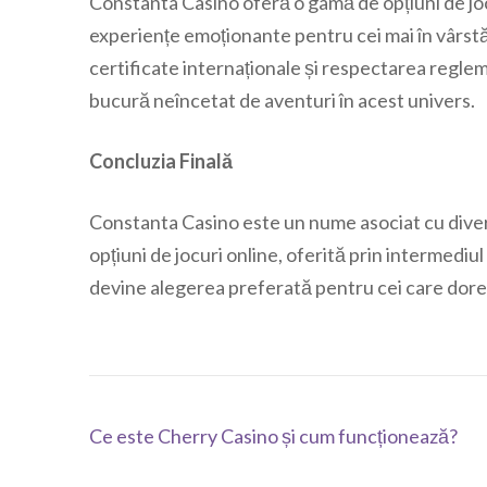
Constanta Casino oferă o gamă de opțiuni de jocu
experiențe emoționante pentru cei mai în vârstă 
certificate internaționale și respectarea regleme
bucură neîncetat de aventuri în acest univers.
Concluzia Finală
Constanta Casino este un nume asociat cu diver
opțiuni de jocuri online, oferită prin intermediul 
devine alegerea preferată pentru cei care dore
Navegación
Ce este Cherry Casino și cum funcționează?
de