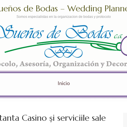
ueños de Bodas – Wedding Plann
Somos especialistas en la organizacion de bodas y protocolo
Inicio
anta Casino și serviciile sale