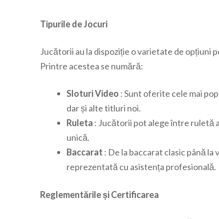
Tipurile de Jocuri
Jucătorii au la dispoziție o varietate de opțiuni 
Printre acestea se numără:
Sloturi Video
: Sunt oferite cele mai pop
dar și alte titluri noi.
Ruleta
: Jucătorii pot alege între rulet
unică.
Baccarat
: De la baccarat clasic până la
reprezentată cu asistența profesională.
Reglementările și Certificarea