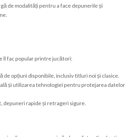
rgă de modalități pentru a face depunerile și
ine.
îl fac popular printre jucători:
 de opțiuni disponibile, inclusiv titluri noi și clasice.
nală și utilizarea tehnologiei pentru protejarea datelor
t, depuneri rapide și retrageri sigure.