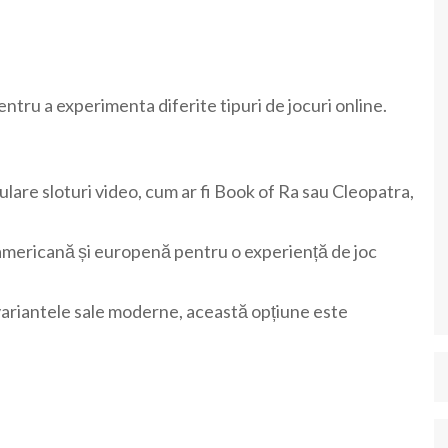
pentru a experimenta diferite tipuri de jocuri online.
ulare sloturi video, cum ar fi Book of Ra sau Cleopatra,
ă americană și europenă pentru o experiență de joc
 variantele sale moderne, această opțiune este