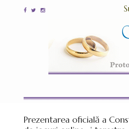
S
Prezentarea oficială a Const