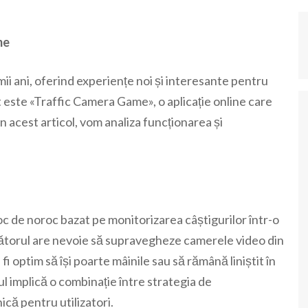
me
mii ani, oferind experiențe noi și interesante pentru
 este «Traffic Camera Game», o aplicație online care
acest articol, vom analiza funcționarea și
oc de noroc bazat pe monitorizarea câștigurilor într-o
ucătorul are nevoie să supravegheze camerele video din
fi optim să își poarte mâinile sau să rămână liniștit în
l implică o combinație între strategia de
că pentru utilizatori.