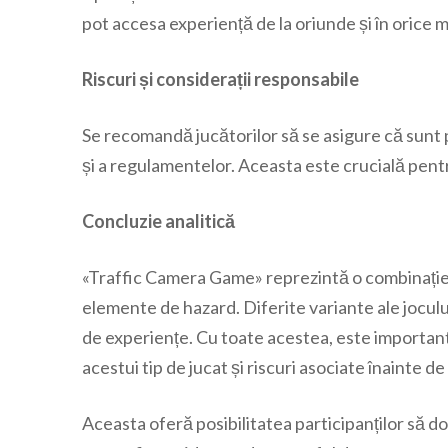
pot accesa experiență de la oriunde și în orice 
Riscuri și considerații responsabile
Se recomandă jucătorilor să se asigure că sunt pe
și a regulamentelor. Aceasta este crucială pentru
Concluzie analitică
«Traffic Camera Game» reprezintă o combinație î
elemente de hazard. Diferite variante ale jocului
de experiențe. Cu toate acestea, este important p
acestui tip de jucat și riscuri asociate înainte de
Aceasta oferă posibilitatea participanților să d