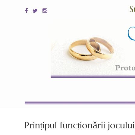
S
Prințipul funcționării jocu