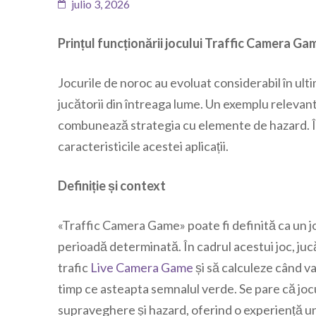
julio 3, 2026
Prințul funcționării jocului Traffic Camera Ga
Jocurile de noroc au evoluat considerabil în ulti
jucătorii din întreaga lume. Un exemplu relevant
combunează strategia cu elemente de hazard. În 
caracteristicile acestei aplicații.
Definiție și context
«Traffic Camera Game» poate fi definită ca un j
perioadă determinată. În cadrul acestui joc, j
trafic
Live Camera Game
și să calculeze când va 
timp ce asteapta semnalul verde. Se pare că jocu
supraveghere și hazard, oferind o experiență uni