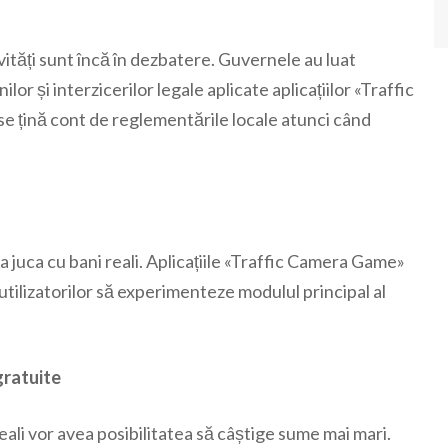
ități sunt încă în dezbatere. Guvernele au luat
or și interzicerilor legale aplicate aplicațiilor «Traffic
e țină cont de reglementările locale atunci când
 a juca cu bani reali. Aplicațiile «Traffic Camera Game»
ilizatorilor să experimenteze modulul principal al
gratuite
eali vor avea posibilitatea să câștige sume mai mari.