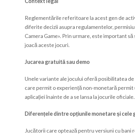
Context legal
Reglementările referitoare la acest gen de activ
diferite decizii asupra regulamentelor, permisiunil
Camera Game». Prin urmare, este important să s
joacă aceste jocuri.
Jucarea gratuită sau demo
Unele variante ale jocului oferă posibilitatea de
care permit o experiență non-monetară permit ut
aplicației înainte de a se lansa la jocurile oficiale.
Diferențele dintre opțiunile monetare și cele 
Jucătorii care optează pentru versiuni cu bani r