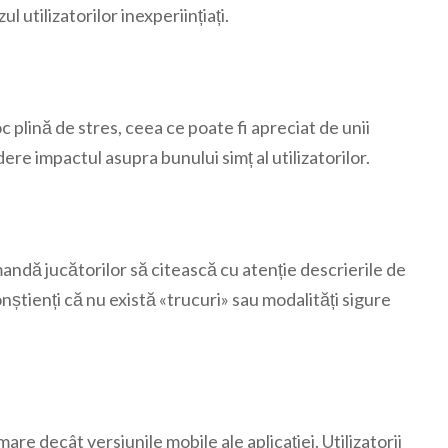
l utilizatorilor inexperiințiați.
plină de stres, ceea ce poate fi apreciat de unii
dere impactul asupra bunului simț al utilizatorilor.
andă jucătorilor să citească cu atenție descrierile de
 conștienți că nu există «trucuri» sau modalități sigure
 mare decât versiunile mobile ale aplicației. Utilizatorii