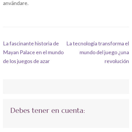
användare.
Navegación
La fascinante historia de
La tecnología transforma el
de
Mayan Palace en el mundo
mundo del juego ¿una
entradas
de los juegos de azar
revolución
Debes tener en cuenta: