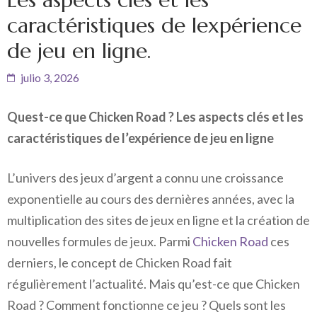
caractéristiques de lexpérience
de jeu en ligne.
julio 3, 2026
Quest-ce que Chicken Road ? Les aspects clés et les
caractéristiques de l’expérience de jeu en ligne
L’univers des jeux d’argent a connu une croissance
exponentielle au cours des dernières années, avec la
multiplication des sites de jeux en ligne et la création de
nouvelles formules de jeux. Parmi
Chicken Road
ces
derniers, le concept de Chicken Road fait
régulièrement l’actualité. Mais qu’est-ce que Chicken
Road ? Comment fonctionne ce jeu ? Quels sont les