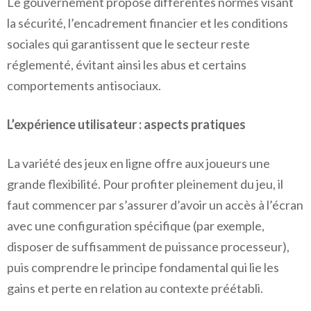
Le gouvernement propose différentes normes visant
la sécurité, l’encadrement financier et les conditions
sociales qui garantissent que le secteur reste
réglementé, évitant ainsi les abus et certains
comportements antisociaux.
L’expérience utilisateur : aspects pratiques
La variété des jeux en ligne offre aux joueurs une
grande flexibilité. Pour profiter pleinement du jeu, il
faut commencer par s’assurer d’avoir un accès à l’écran
avec une configuration spécifique (par exemple,
disposer de suffisamment de puissance processeur),
puis comprendre le principe fondamental qui lie les
gains et perte en relation au contexte préétabli.