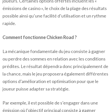
joueurs. Certaines options offertes incluent les «
émissions de casino », le choix de la plage des résultats
possible ainsi qu’une facilité d’utilisation et un rythme
rapide.
Comment fonctionne Chicken Road ?
La mécanique fondamentale du jeu consiste à gagner
ou perdre des sommes en relation avec les conditions
prédites. Le résultat dépendra donc principalement de
la chance, mais le jeu proposera également différentes
options d’amélioration et optimisation pour que le
joueur puisse adapter sa stratégie.
Par exemple, il est possible de s’engager dans une
émission où l’objectif principal consiste à gagner