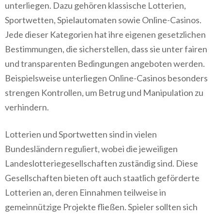
unterliegen. Dazu gehören klassische Lotterien,
Sportwetten, Spielautomaten sowie Online-Casinos.
Jede dieser Kategorien hat ihre eigenen gesetzlichen
Bestimmungen, die sicherstellen, dass sie unter fairen
und transparenten Bedingungen angeboten werden.
Beispielsweise unterliegen Online-Casinos besonders
strengen Kontrollen, um Betrug und Manipulation zu
verhindern.
Lotterien und Sportwetten sind in vielen
Bundesländern reguliert, wobei die jeweiligen
Landeslotteriegesellschaften zuständig sind. Diese
Gesellschaften bieten oft auch staatlich geförderte
Lotterien an, deren Einnahmen teilweise in
gemeinnützige Projekte fließen. Spieler sollten sich