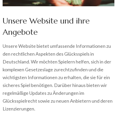
Unsere Website und ihre
Angebote
Unsere Website bietet umfassende Informationen zu
den rechtlichen Aspekten des Glücksspiels in
Deutschland. Wir möchten Spielern helfen, sich in der
komplexen Gesetzeslage zurechtzufinden und die
wichtigsten Informationen zu erhalten, die sie für ein
sicheres Spiel benötigen. Darüber hinaus bieten wir
regelmäßige Updates zu Änderungen im
Glücksspielrecht sowie zu neuen Anbietern und deren
Lizenzierungen.