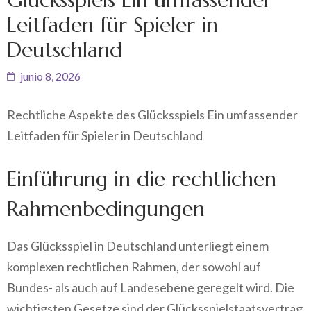
Leitfaden für Spieler in
Deutschland
junio 8, 2026
Rechtliche Aspekte des Glücksspiels Ein umfassender
Leitfaden für Spieler in Deutschland
Einführung in die rechtlichen
Rahmenbedingungen
Das Glücksspiel in Deutschland unterliegt einem
komplexen rechtlichen Rahmen, der sowohl auf
Bundes- als auch auf Landesebene geregelt wird. Die
wichtigsten Gesetze sind der Glücksspielstaatsvertrag