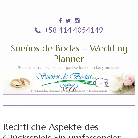
+58 414 4054149
Sueños de Bodas – Wedding
Planner
Somos especialistas en la organizacion de bodas y protocolo
Inicio
Rechtliche Aspekte des
Glücksspiels Ein umfassender