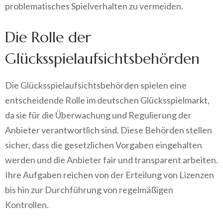
problematisches Spielverhalten zu vermeiden.
Die Rolle der
Glücksspielaufsichtsbehörden
Die Glücksspielaufsichtsbehörden spielen eine
entscheidende Rolle im deutschen Glücksspielmarkt,
da sie für die Überwachung und Regulierung der
Anbieter verantwortlich sind. Diese Behörden stellen
sicher, dass die gesetzlichen Vorgaben eingehalten
werden und die Anbieter fair und transparent arbeiten.
Ihre Aufgaben reichen von der Erteilung von Lizenzen
bis hin zur Durchführung von regelmäßigen
Kontrollen.