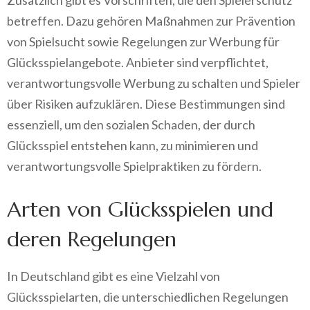
Zusätzlich gibt es Vorschriften, die den Spielerschutz
betreffen. Dazu gehören Maßnahmen zur Prävention
von Spielsucht sowie Regelungen zur Werbung für
Glücksspielangebote. Anbieter sind verpflichtet,
verantwortungsvolle Werbung zu schalten und Spieler
über Risiken aufzuklären. Diese Bestimmungen sind
essenziell, um den sozialen Schaden, der durch
Glücksspiel entstehen kann, zu minimieren und
verantwortungsvolle Spielpraktiken zu fördern.
Arten von Glücksspielen und
deren Regelungen
In Deutschland gibt es eine Vielzahl von
Glücksspielarten, die unterschiedlichen Regelungen