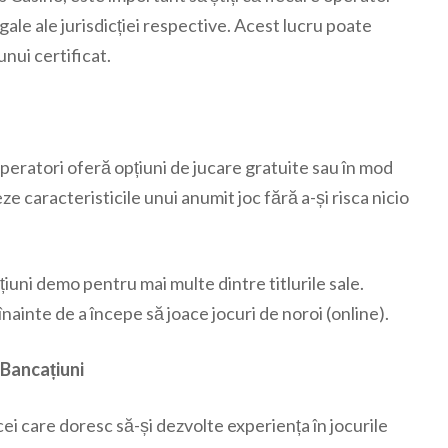
gale ale jurisdicției respective. Acest lucru poate
nui certificat.
peratori oferă opțiuni de jucare gratuite sau în mod
e caracteristicile unui anumit joc fără a-și risca nicio
iuni demo pentru mai multe dintre titlurile sale.
înainte de a începe să joace jocuri de noroi (online).
 Bancațiuni
ei care doresc să-și dezvolte experiența în jocurile