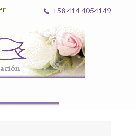
er
+58 414 4054149