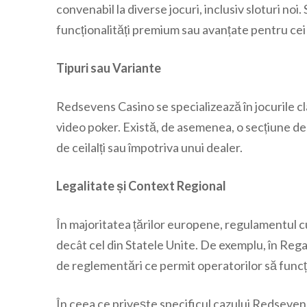
convenabil la diverse jocuri, inclusiv sloturi no
funcționalități premium sau avanțate pentru cei 
Tipuri sau Variante
Redsevens Casino se specializează în jocurile clas
video poker. Există, de asemenea, o secțiune dedic
de ceilalți sau împotriva unui dealer.
Legalitate și Context Regional
În majoritatea țărilor europene, regulamentul cu 
decât cel din Statele Unite. De exemplu, în Reg
de reglementări ce permit operatorilor să funcți
În ceea ce privește specificul cazului Redsevens