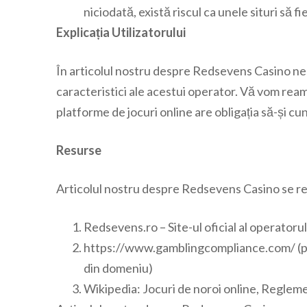
niciodată, există riscul ca unele situri să fi
Explicația Utilizatorului
În articolul nostru despre Redsevens Casino n
caracteristici ale acestui operator. Vă vom reami
platforme de jocuri online are obligația să-și cu
Resurse
Articolul nostru despre Redsevens Casino se re
Redsevens.ro – Site-ul oficial al operatorul
https://www.gamblingcompliance.com/ (pen
din domeniu)
Wikipedia: Jocuri de noroi online, Reglemen