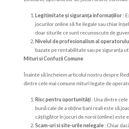
Legitimitate și siguranța informațiilor
: 
jocurilor online să fie ilegale sau chiar înș
doar siturile ce sunt recunoscute de guvern
Nivelul de profesionalism al operatorulu
bazate pe rentabilitate sau pe siguranța uti
Mituri si Confuzii Comune
Înainte să încheiem articolul nostru despre Re
dintre cele mai comune mituri legate de operator
Risc pentru oportunități
: Una dintre cele 
bună cale de a obține bani reali este să joa
câștigător în jocuri de noroi (online) este
Scam-uri si site-urile nelegale
: Chiar dac