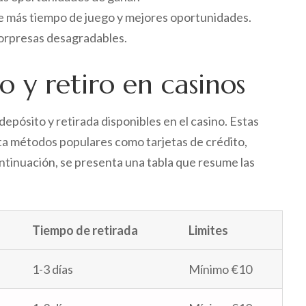
 más tiempo de juego y mejores oportunidades.
sorpresas desagradables.
 y retiro en casinos
epósito y retirada disponibles en el casino. Estas
pta métodos populares como tarjetas de crédito,
tinuación, se presenta una tabla que resume las
Tiempo de retirada
Limites
1-3 días
Mínimo €10