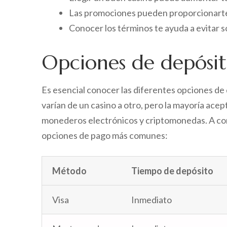
Las promociones pueden proporcionarte
Conocer los términos te ayuda a evitar 
Opciones de depósito
Es esencial conocer las diferentes opciones de d
varían de un casino a otro, pero la mayoría ace
monederos electrónicos y criptomonedas. A con
opciones de pago más comunes:
Método
Tiempo de depósito
Visa
Inmediato