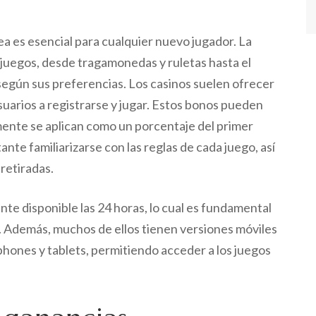
a es esencial para cualquier nuevo jugador. La
 juegos, desde tragamonedas y ruletas hasta el
r según sus preferencias. Los casinos suelen ofrecer
uarios a registrarse y jugar. Estos bonos pueden
mente se aplican como un porcentaje del primer
nte familiarizarse con las reglas de cada juego, así
retiradas.
nte disponible las 24 horas, lo cual es fundamental
. Además, muchos de ellos tienen versiones móviles
phones y tablets, permitiendo acceder a los juegos