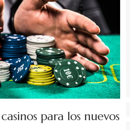
casinos para los nuevos