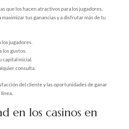
as que los hacen atractivos para los jugadores.
maximizar tus ganancias y a disfrutar más de tu
 los jugadores.
 los gustos.
apital inicial.
alquier consulta.
tisfacción del cliente y las oportunidades de ganar
línea.
d en los casinos en