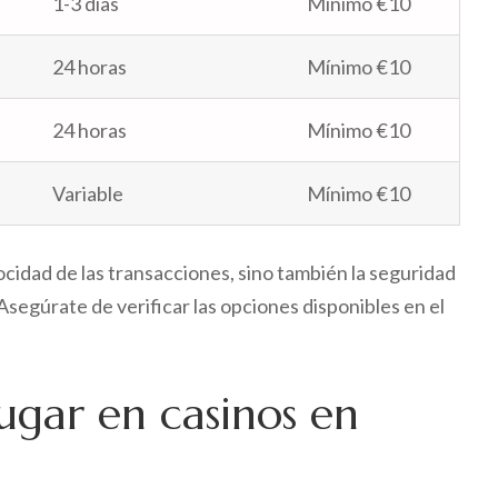
1-3 días
Mínimo €10
24 horas
Mínimo €10
24 horas
Mínimo €10
Variable
Mínimo €10
ocidad de las transacciones, sino también la seguridad
Asegúrate de verificar las opciones disponibles en el
jugar en casinos en