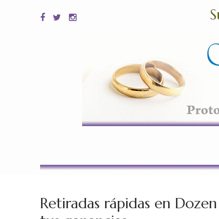
S
Retiradas rápidas en Dozen