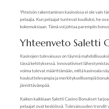
Yhteisön rakentaminen kasinoissa ei ole vain tä
pelaajia. Kun pelaajat tuntevat kuulluksi, he o
kokemuksiaan. Tämä voi johtaa parempiin bonust
Yhteenveto Saletti C
Kasinojen tulevaisuus on täynnä mahdollisuuksi
tässä kehityksessä. Innovatiiviset lähestymist
voima tulevat määrittämään, miltä kasinoala näy
houkuttelevampia ja merkityksellisempiä bonuks
jännittävämpää.
Kaiken kaikkiaan Saletti Casino Bonukset tarjo
pelaajat ovat keskiössä. Tulevaisuuden trendit v