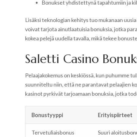
Bonukset yhdistettynä tapahtumiin ja kil
Lisäksi teknologian kehitys tuo mukanaan uusia 
voivat tarjota ainutlaatuisia bonuksia, jotka pa
kokea pelejä uudella tavalla, mikä tekee bonu
Saletti Casino Bonuk
Pelaajakokemus on keskiössä, kun puhumme tul
suunniteltu niin, että ne parantavat pelaajien ko
kasinot pyrkivät tarjoamaan bonuksia, jotka tode
Bonustyyppi
Erityispiirteet
Tervetuliaisbonus
Suuri aloitusbonu