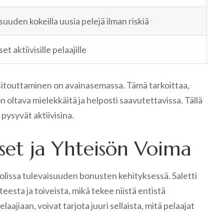
uuden kokeilla uusia pelejä ilman riskiä
et aktiivisille pelaajille
sitouttaminen on avainasemassa. Tämä tarkoittaa,
n oltava mielekkäitä ja helposti saavutettavissa. Tällä
 pysyvät aktiivisina.
set ja Yhteisön Voima
lissa tulevaisuuden bonusten kehityksessä. Saletti
esta ja toiveista, mikä tekee niistä entistä
ajiaan, voivat tarjota juuri sellaista, mitä pelaajat