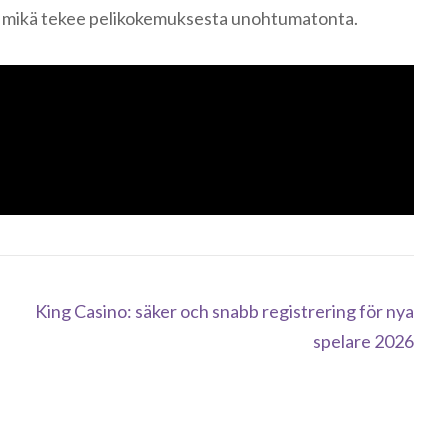
a, mikä tekee pelikokemuksesta unohtumatonta.
King Casino: säker och snabb registrering för nya
spelare 2026