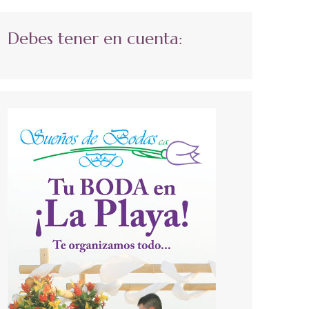
Debes tener en cuenta: