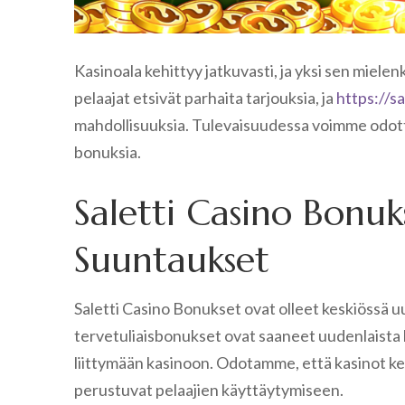
Kasinoala kehittyy jatkuvasti, ja yksi sen miel
pelaajat etsivät parhaita tarjouksia, ja
https://s
mahdollisuuksia. Tulevaisuudessa voimme odott
bonuksia.
Saletti Casino Bonuk
Suuntaukset
Saletti Casino Bonukset ovat olleet keskiössä u
tervetuliaisbonukset ovat saaneet uudenlaista h
liittymään kasinoon. Odotamme, että kasinot ke
perustuvat pelaajien käyttäytymiseen.