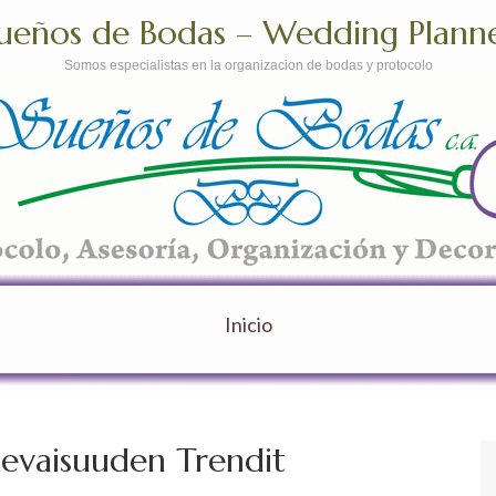
ueños de Bodas – Wedding Plann
Somos especialistas en la organizacion de bodas y protocolo
Inicio
ulevaisuuden Trendit