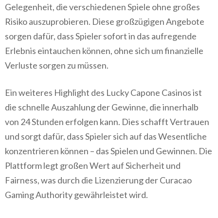
Gelegenheit, die verschiedenen Spiele ohne großes
Risiko auszuprobieren. Diese großzügigen Angebote
sorgen dafür, dass Spieler sofort in das aufregende
Erlebnis eintauchen können, ohne sich um finanzielle
Verluste sorgen zu müssen.
Ein weiteres Highlight des Lucky Capone Casinos ist
die schnelle Auszahlung der Gewinne, die innerhalb
von 24 Stunden erfolgen kann. Dies schafft Vertrauen
und sorgt dafür, dass Spieler sich auf das Wesentliche
konzentrieren können – das Spielen und Gewinnen. Die
Plattform legt großen Wert auf Sicherheit und
Fairness, was durch die Lizenzierung der Curacao
Gaming Authority gewährleistet wird.