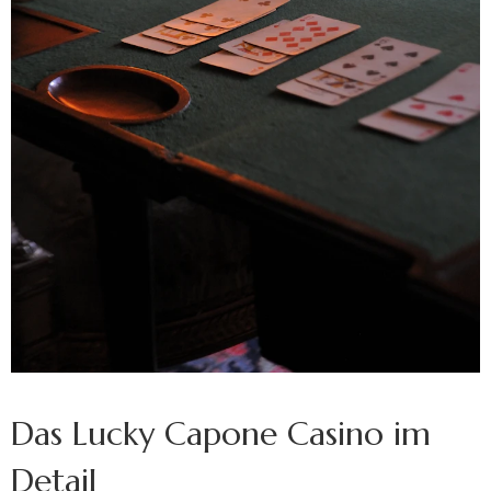
Das Lucky Capone Casino im
Detail