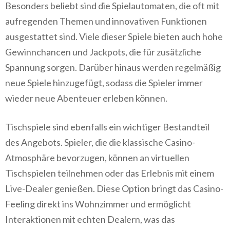
Besonders beliebt sind die Spielautomaten, die oft mit
aufregenden Themen und innovativen Funktionen
ausgestattet sind. Viele dieser Spiele bieten auch hohe
Gewinnchancen und Jackpots, die für zusätzliche
Spannung sorgen. Darüber hinaus werden regelmäßig
neue Spiele hinzugefügt, sodass die Spieler immer
wieder neue Abenteuer erleben können.
Tischspiele sind ebenfalls ein wichtiger Bestandteil
des Angebots. Spieler, die die klassische Casino-
Atmosphäre bevorzugen, können an virtuellen
Tischspielen teilnehmen oder das Erlebnis mit einem
Live-Dealer genießen. Diese Option bringt das Casino-
Feeling direkt ins Wohnzimmer und ermöglicht
Interaktionen mit echten Dealern, was das