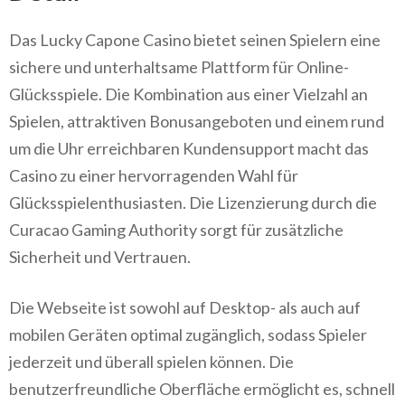
Das Lucky Capone Casino bietet seinen Spielern eine
sichere und unterhaltsame Plattform für Online-
Glücksspiele. Die Kombination aus einer Vielzahl an
Spielen, attraktiven Bonusangeboten und einem rund
um die Uhr erreichbaren Kundensupport macht das
Casino zu einer hervorragenden Wahl für
Glücksspielenthusiasten. Die Lizenzierung durch die
Curacao Gaming Authority sorgt für zusätzliche
Sicherheit und Vertrauen.
Die Webseite ist sowohl auf Desktop- als auch auf
mobilen Geräten optimal zugänglich, sodass Spieler
jederzeit und überall spielen können. Die
benutzerfreundliche Oberfläche ermöglicht es, schnell