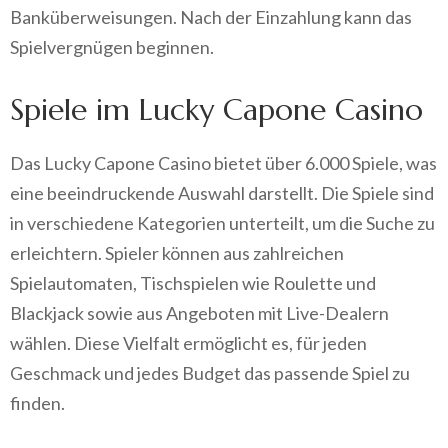
Banküberweisungen. Nach der Einzahlung kann das
Spielvergnügen beginnen.
Spiele im Lucky Capone Casino
Das Lucky Capone Casino bietet über 6.000 Spiele, was
eine beeindruckende Auswahl darstellt. Die Spiele sind
in verschiedene Kategorien unterteilt, um die Suche zu
erleichtern. Spieler können aus zahlreichen
Spielautomaten, Tischspielen wie Roulette und
Blackjack sowie aus Angeboten mit Live-Dealern
wählen. Diese Vielfalt ermöglicht es, für jeden
Geschmack und jedes Budget das passende Spiel zu
finden.