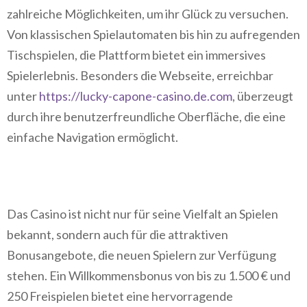
zahlreiche Möglichkeiten, um ihr Glück zu versuchen.
Von klassischen Spielautomaten bis hin zu aufregenden
Tischspielen, die Plattform bietet ein immersives
Spielerlebnis. Besonders die Webseite, erreichbar
unter
https://lucky-capone-casino.de.com
, überzeugt
durch ihre benutzerfreundliche Oberfläche, die eine
einfache Navigation ermöglicht.
Das Casino ist nicht nur für seine Vielfalt an Spielen
bekannt, sondern auch für die attraktiven
Bonusangebote, die neuen Spielern zur Verfügung
stehen. Ein Willkommensbonus von bis zu 1.500 € und
250 Freispielen bietet eine hervorragende