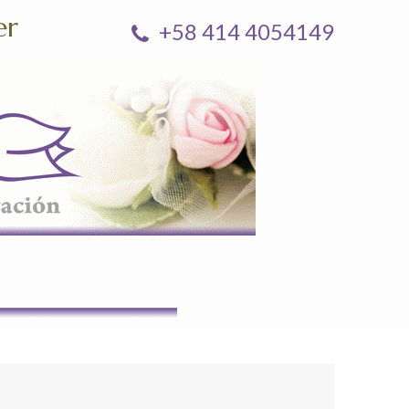
er
+58 414 4054149