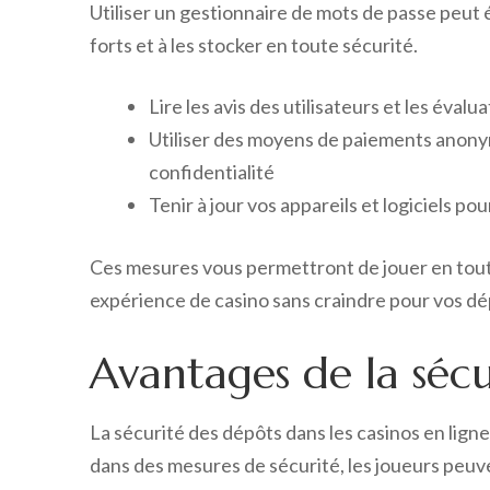
Utiliser un gestionnaire de mots de passe peut
forts et à les stocker en toute sécurité.
Lire les avis des utilisateurs et les éval
Utiliser des moyens de paiements anony
confidentialité
Tenir à jour vos appareils et logiciels po
Ces mesures vous permettront de jouer en toute 
expérience de casino sans craindre pour vos dé
Avantages de la sécu
La sécurité des dépôts dans les casinos en lig
dans des mesures de sécurité, les joueurs peuv