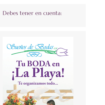
Debes tener en cuenta: