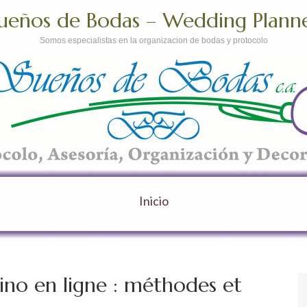
ueños de Bodas – Wedding Plann
Somos especialistas en la organizacion de bodas y protocolo
Inicio
sino en ligne : méthodes et