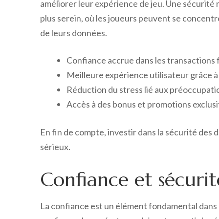
améliorer leur expérience de jeu. Une sécurit
plus serein, où les joueurs peuvent se concentre
de leurs données.
Confiance accrue dans les transactions 
Meilleure expérience utilisateur grâce à
Réduction du stress lié aux préoccupati
Accès à des bonus et promotions exclusi
En fin de compte, investir dans la sécurité des 
sérieux.
Confiance et sécurit
La confiance est un élément fondamental dans l’