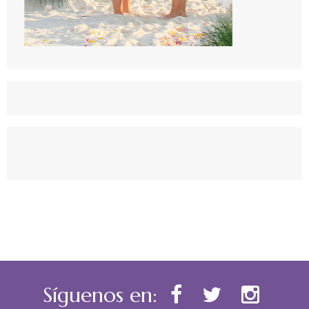
Síguenos en: