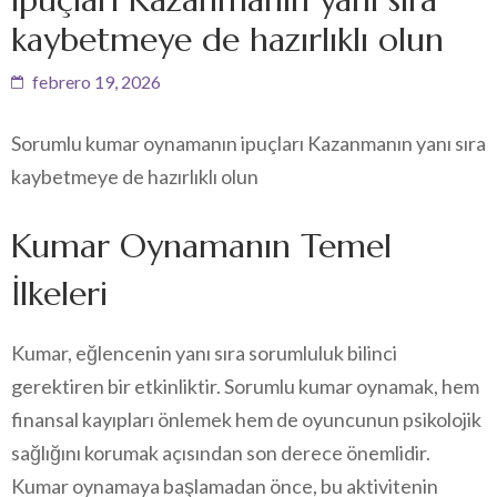
kaybetmeye de hazırlıklı olun
febrero 19, 2026
Sorumlu kumar oynamanın ipuçları Kazanmanın yanı sıra
kaybetmeye de hazırlıklı olun
Kumar Oynamanın Temel
İlkeleri
Kumar, eğlencenin yanı sıra sorumluluk bilinci
gerektiren bir etkinliktir. Sorumlu kumar oynamak, hem
finansal kayıpları önlemek hem de oyuncunun psikolojik
sağlığını korumak açısından son derece önemlidir.
Kumar oynamaya başlamadan önce, bu aktivitenin