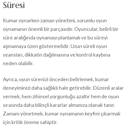
Süresi
Kumar oynarken zaman yönetimi, sorumlu oyun
oynamanın önemli bir parçasıdır. Oyuncular, belirli bir
süre aralığında oynamayı planlamalı ve bu süreyi
aşmamaya özen göstermelidir. Uzun süreli oyun
seansları, dikkatin dağılmasına ve kontrol kaybına
neden olabilir.
Ayrıca, oyun sürenizi önceden belirlemek, kumar
deneyiminizi daha sağlıklı hale getirebilir. Düzenli aralar
vermek, hem zihinsel yorgunluğu azaltır hem de oyun
sırasında daha bilinçli kararlar almanıza olanak tanır.
Zamanı yönetmek, kumar oynamanın keyfini çıkarmak
için kritik öneme sahiptir.