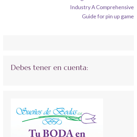
entradas
Industry A Comprehensive
Guide for pin up game
Debes tener en cuenta: