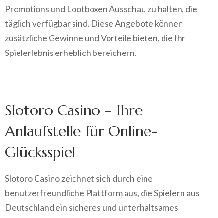
Promotions und Lootboxen Ausschau zu halten, die
täglich verfügbar sind. Diese Angebote können
zusätzliche Gewinne und Vorteile bieten, die Ihr
Spielerlebnis erheblich bereichern.
Slotoro Casino – Ihre
Anlaufstelle für Online-
Glücksspiel
Slotoro Casino zeichnet sich durch eine
benutzerfreundliche Plattform aus, die Spielern aus
Deutschland ein sicheres und unterhaltsames