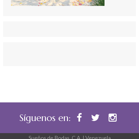
Síguenos en:
Sueños de Bodas, C.A. | Venezuela