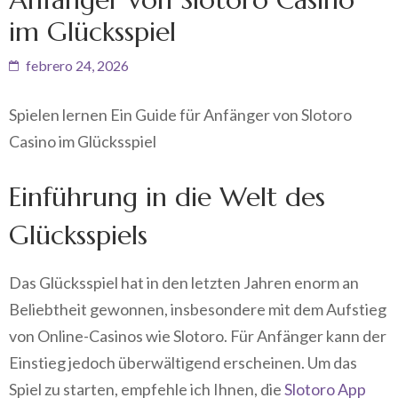
im Glücksspiel
febrero 24, 2026
Spielen lernen Ein Guide für Anfänger von Slotoro
Casino im Glücksspiel
Einführung in die Welt des
Glücksspiels
Das Glücksspiel hat in den letzten Jahren enorm an
Beliebtheit gewonnen, insbesondere mit dem Aufstieg
von Online-Casinos wie Slotoro. Für Anfänger kann der
Einstieg jedoch überwältigend erscheinen. Um das
Spiel zu starten, empfehle ich Ihnen, die
Slotoro App