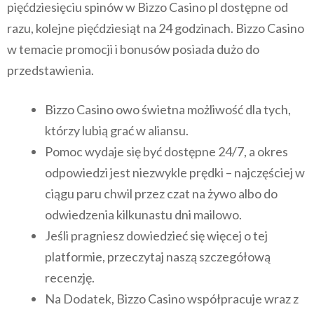
pięćdziesięciu spinów w Bizzo Casino pl dostępne od
razu, kolejne pięćdziesiąt na 24 godzinach. Bizzo Casino
w temacie promocji i bonusów posiada dużo do
przedstawienia.
Bizzo Casino owo świetna możliwość dla tych,
którzy lubią grać w aliansu.
Pomoc wydaje się być dostępne 24/7, a okres
odpowiedzi jest niezwykle prędki – najczęściej w
ciągu paru chwil przez czat na żywo albo do
odwiedzenia kilkunastu dni mailowo.
Jeśli pragniesz dowiedzieć się więcej o tej
platformie, przeczytaj naszą szczegółową
recenzję.
Na Dodatek, Bizzo Casino współpracuje wraz z