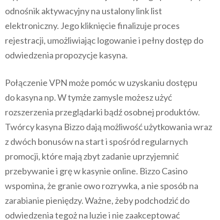
odnośnik aktywacyjny na ustalony link list
elektroniczny. Jego kliknięcie finalizuje proces
rejestracji, umożliwiając logowanie i pełny dostęp do
odwiedzenia propozycje kasyna.
Połączenie VPN może pomóc w uzyskaniu dostępu
do kasyna np. W tymże zamysle możesz użyć
rozszerzenia przeglądarki bądź osobnej produktów.
Twórcy kasyna Bizzo dają możliwość użytkowania wraz
z dwóch bonusów na start i spośród regularnych
promocji, które mają zbyt zadanie uprzyjemnić
przebywanie i grę w kasynie online. Bizzo Casino
wspomina, że granie owo rozrywka, a nie sposób na
zarabianie pieniędzy. Ważne, żeby podchodzić do
odwiedzenia tegoż na luzie i nie zaakceptować