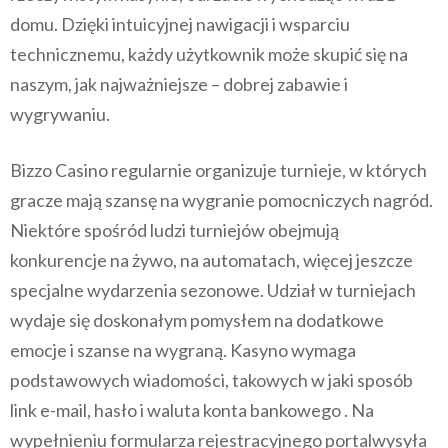
domu. Dzięki intuicyjnej nawigacji i wsparciu
technicznemu, każdy użytkownik może skupić się na
naszym, jak najważniejsze – dobrej zabawie i
wygrywaniu.
Bizzo Casino regularnie organizuje turnieje, w których
gracze mają szansę na wygranie pomocniczych nagród.
Niektóre spośród ludzi turniejów obejmują
konkurencje na żywo, na automatach, więcej jeszcze
specjalne wydarzenia sezonowe. Udział w turniejach
wydaje się doskonałym pomysłem na dodatkowe
emocje i szanse na wygraną. Kasyno wymaga
podstawowych wiadomości, takowych w jaki sposób
link e-mail, hasło i waluta konta bankowego . Na
wypełnieniu formularza rejestracyjnego portalwysyła