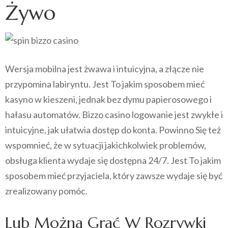
Żywo
Wersja mobilna jest żwawa i intuicyjna, a złącze nie
przypomina labiryntu. Jest To jakim sposobem mieć
kasyno w kieszeni, jednak bez dymu papierosowego i
hałasu automatów. Bizzo casino logowanie jest zwykłe i
intuicyjne, jak ułatwia dostęp do konta. Powinno Się też
wspomnieć, że w sytuacji jakichkolwiek problemów,
obsługa klienta wydaje się dostępna 24/7. Jest To jakim
sposobem mieć przyjaciela, który zawsze wydaje się być
zrealizowany pomóc.
Lub Można Grać W Rozrywki