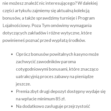
nie możesz znaleźć nic interesującego? W dalekiej
części artykułu zajmiemy się aktualną kolekcją
bonusów, a także sprawdzimy turnieje i Program
Lojalnościowy. Poza Tym omówimy wymagania
dotyczących zakładów i różne wytyczne, które
powinieneś poznać przed wypłatą środków.
Oprócz bonusów powitalnych kasyno może
zachwycić zawodników paroma
cotygodniowymi bonusami, które znacząco
uatrakcyjnią proces zabawy na pieniądze
jeszcze.
Premia zbyt drugi depozyt dostępny wydaje się
na wpłacie minimum 85 zł.
Na dodatkowo zasługuje przejrzystość