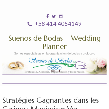
+58 414 4054149
Sueños de Bodas – Wedding
Planner
Somos especialistas en la organizacion de bodas y protocolo
Inicio
Stratégies Gagnantes dans les
Casinos: Maximiser Vos