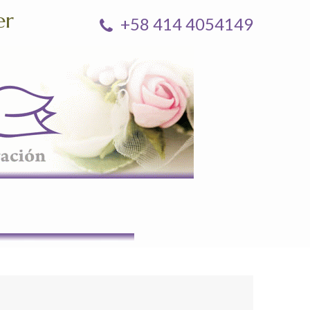
er
+58 414 4054149