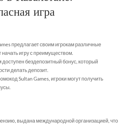
пасная игра
Games предлагает своим игрокам различные
 начать игру с преимуществом.
 доступен бездепозитный бонус, который
ости делать депозит.
омокод Sultan Games, игроки могут получить
усы.
ицензию, выдана международной организацией, что