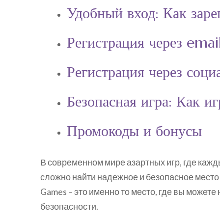
Удобный вход: Как заре
Регистрация через emai
Регистрация через соци
Безопасная игра: Как и
Промокоды и бонусы
В современном мире азартных игр, где каж
сложно найти надежное и безопасное место 
Games – это именно то место, где вы можете
безопасности.