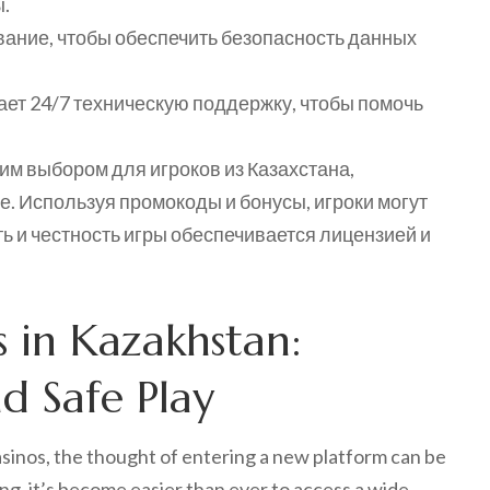
ы.
ание, чтобы обеспечить безопасность данных
ает 24/7 техническую поддержку, чтобы помочь
шим выбором для игроков из Казахстана,
е. Используя промокоды и бонусы, игроки могут
ть и честность игры обеспечивается лицензией и
 in Kazakhstan:
d Safe Play
asinos, the thought of entering a new platform can be
ng, it’s become easier than ever to access a wide