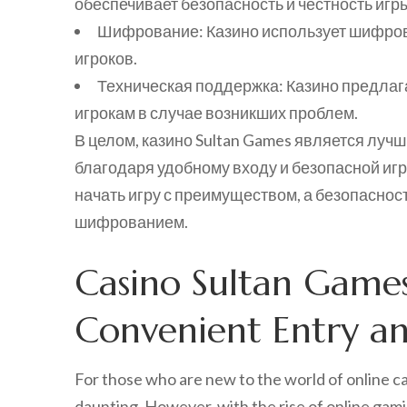
обеспечивает безопасность и честность игр
Шифрование: Казино использует шифров
игроков.
Техническая поддержка: Казино предлаг
игрокам в случае возникших проблем.
В целом, казино Sultan Games является луч
благодаря удобному входу и безопасной игр
начать игру с преимуществом, а безопаснос
шифрованием.
Casino Sultan Games
Convenient Entry an
For those who are new to the world of online c
daunting. However, with the rise of online gami