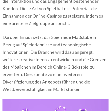
die Interaktion und das Engagement bestehender
Kunden. Diese Art von Spiel hat das Potenzial, die
Einnahmen der Online-Casinos zu steigern, indem es
eine breitere Zielgruppe anspricht.
Darüber hinaus setzt das Spiel neue Maßstäbe in
Bezug auf Spielerlebnisse und technologische
Innovationen. Die Branche wird dazu angeregt,
weitere kreative Ideen zu entwickeln und die Grenzen
des Möglichen im Bereich Online-Glücksspiel zu
erweitern. Dies könnte zu einer weiteren
Diversifizierung des Angebots führen und die
Wettbewerbsfähigkeit im Markt stärken.