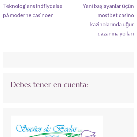
Navegación
Teknologiens indflydelse
Yeni başlayanlar üçün
de
på moderne casinoer
mostbet casino
entradas
kazinolarında uğur
qazanma yolları
Debes tener en cuenta: