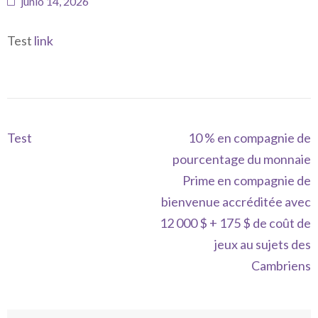
junio 14, 2026
Test
link
Navegación
Test
10 % en compagnie de
de
pourcentage du monnaie
entradas
Prime en compagnie de
bienvenue accréditée avec
12 000 $ + 175 $ de coût de
jeux au sujets des
Cambriens