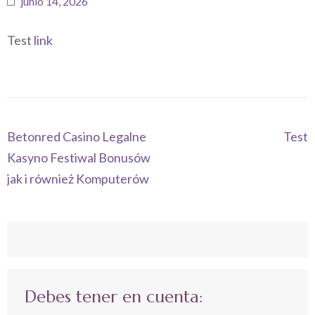
junio 14, 2026
Test
link
Navegación
Betonred Casino Legalne
Test
de
Kasyno Festiwal Bonusów
entradas
jak i również Komputerów
Debes tener en cuenta: