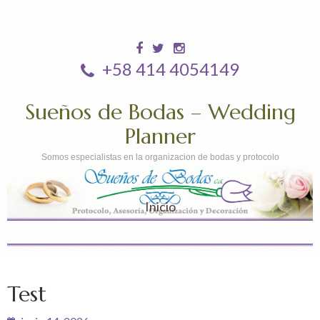
+58 414 4054149
Sueños de Bodas – Wedding
Planner
Somos especialistas en la organizacion de bodas y protocolo
Inicio
Test