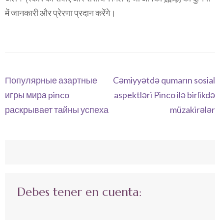
में जानकारी और प्रेरणा प्रदान करेंगे।
Navegación
Популярные азартные
Cəmiyyətdə qumarın sosial
de
игры мира pinco
aspektləri Pinco ilə birlikdə
entradas
раскрывает тайны успеха
müzakirələr
Debes tener en cuenta: