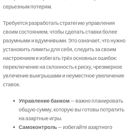
серьезным потерям.
Требуется разработать стратегию управления
своим состоянием, чтобы сделать ставки более
разумными и вдумчивыми. Это означает, что нужно
установить лимиты для себя, следить за своим
настроением и избегать трёх основных ошибок:
переключение на склонность к риску, чрезмерное
увлечение выигрышами и неуместное увеличение
ставок.
Управление банком
— важно планировать
общую сумму, которую вы готовы потратить
на азартные игры.
Самоконтроль
— избегайте азартного