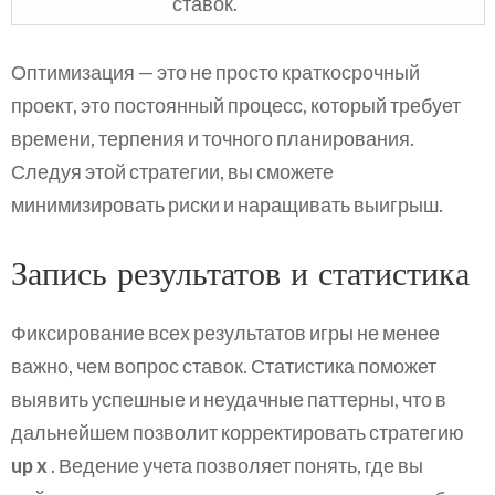
ставок.
Оптимизация — это не просто краткосрочный
проект, это постоянный процесс, который требует
времени, терпения и точного планирования.
Следуя этой стратегии, вы сможете
минимизировать риски и наращивать выигрыш.
Запись результатов и статистика
Фиксирование всех результатов игры не менее
важно, чем вопрос ставок. Статистика поможет
выявить успешные и неудачные паттерны, что в
дальнейшем позволит корректировать стратегию
up x
. Ведение учета позволяет понять, где вы