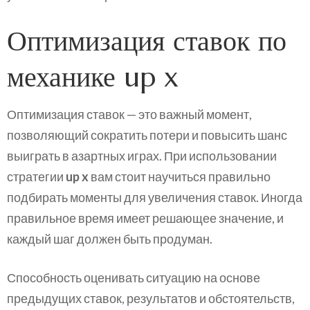
Оптимизация ставок по
механике up x
Оптимизация ставок — это важный момент,
позволяющий сократить потери и повысить шанс
выиграть в азартных играх. При использовании
стратегии
up x
вам стоит научиться правильно
подбирать моменты для увеличения ставок. Иногда
правильное время имеет решающее значение, и
каждый шаг должен быть продуман.
Способность оценивать ситуацию на основе
предыдущих ставок, результатов и обстоятельств,