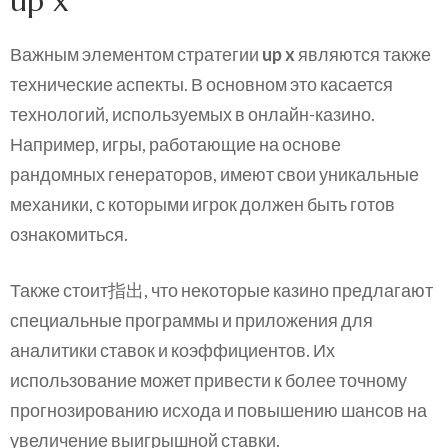
up x
Важным элементом стратегии
up x
являются также
технические аспекты. В основном это касается
технологий, используемых в онлайн-казино.
Например, игры, работающие на основе
рандомных генераторов, имеют свои уникальные
механики, с которыми игрок должен быть готов
ознакомиться.
Также стоит指出, что некоторые казино предлагают
специальные программы и приложения для
аналитики ставок и коэффициентов. Их
использование может привести к более точному
прогнозированию исхода и повышению шансов на
увеличение выигрышной ставки.