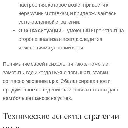
настроения, которое может привести к
неразумным ставкам, и придерживайтесь
установленной стратегии.
Оценка ситуации
— умеющий игрок стоит на
стороне анализа и всегда следит за
изменениями условий игры.
Понимание своей психологии также помогает
заметить, где и когда нужно повышать ставки
согласно механике
up x
. Сбалансированное и
продуманное поведение за игровым столом даст
вам больше шансов на успех.
Технические аспекты стратегии