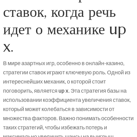
ставок, когда речь
идет о механике up
x.
В мире азартных игр, особенно в онлайн-казино,
стратегии ставок играют ключевую роль. Одной из
интереснейших механик, о которой стоит
поговорить, является
up x
. Эта стратегия базы на
использовании коэффициента увеличения ставок,
который может колебаться в зависимости от
множества факторов. Важно понимать особенности
таких стратегий, чтобы избежать потерь и
максимально увеличить шансы на выигрыш.