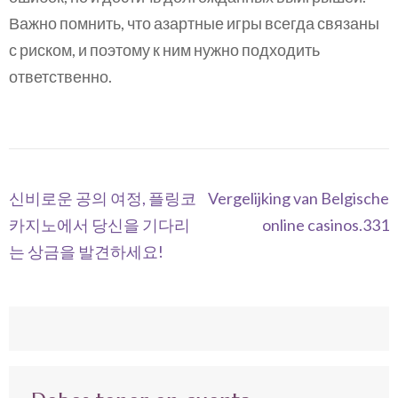
Важно помнить, что азартные игры всегда связаны
с риском, и поэтому к ним нужно подходить
ответственно.
Navegación
신비로운 공의 여정, 플링코
Vergelijking van Belgische
de
카지노에서 당신을 기다리
online casinos.331
entradas
는 상금을 발견하세요!