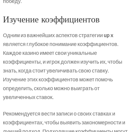
победу.
Изучение коэффициентов
Одним из важнейших аспектов стратегии
up x
является глубокое понимание коэффициентов.
Каждое казино имеет свои уникальные
коэффициенты, и игрок должен изучить их, чтобы
знать, когда стоит увеличивать свою ставку.
Изучение этих коэффициентов может помочь
определить, сколько можно выиграть от
увеличенных ставок.
Рекомендуется вести записи о своих ставках и
коэффициентах, чтобы выявить закономерности и
лучший подход. Подходящие коэффициенты могут