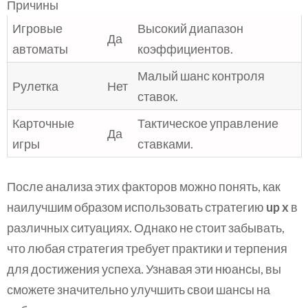
Причины
Игровые
Высокий диапазон
Да
автоматы
коэффициентов.
Малый шанс контроля
Рулетка
Нет
ставок.
Карточные
Тактическое управление
Да
игры
ставками.
После анализа этих факторов можно понять, как
наилучшим образом использовать стратегию
up x
в
различных ситуациях. Однако не стоит забывать,
что любая стратегия требует практики и терпения
для достижения успеха. Узнавая эти нюансы, вы
сможете значительно улучшить свои шансы на