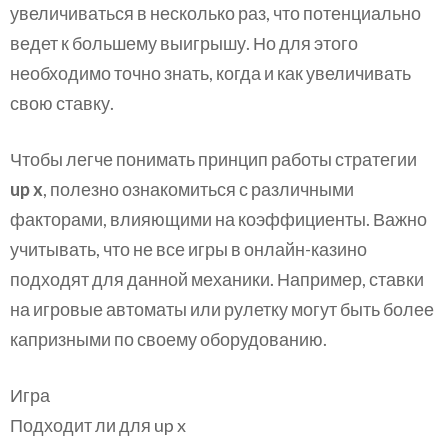
увеличиваться в несколько раз, что потенциально
ведет к большему выигрышу. Но для этого
необходимо точно знать, когда и как увеличивать
свою ставку.
Чтобы легче понимать принцип работы стратегии
up x
, полезно ознакомиться с различными
факторами, влияющими на коэффициенты. Важно
учитывать, что не все игры в онлайн-казино
подходят для данной механики. Например, ставки
на игровые автоматы или рулетку могут быть более
капризными по своему оборудованию.
Игра
Подходит ли для up x