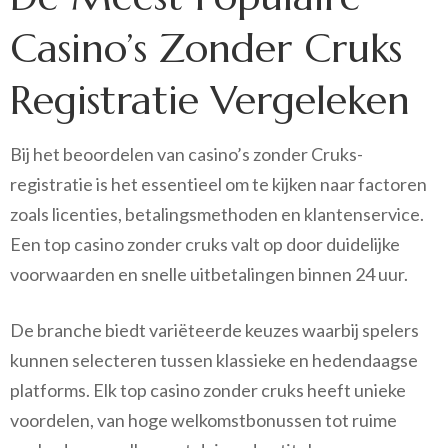
Casino’s Zonder Cruks
Registratie Vergeleken
Bij het beoordelen van casino’s zonder Cruks-
registratie is het essentieel om te kijken naar factoren
zoals licenties, betalingsmethoden en klantenservice.
Een top casino zonder cruks valt op door duidelijke
voorwaarden en snelle uitbetalingen binnen 24 uur.
De branche biedt variëteerde keuzes waarbij spelers
kunnen selecteren tussen klassieke en hedendaagse
platforms. Elk top casino zonder cruks heeft unieke
voordelen, van hoge welkomstbonussen tot ruime