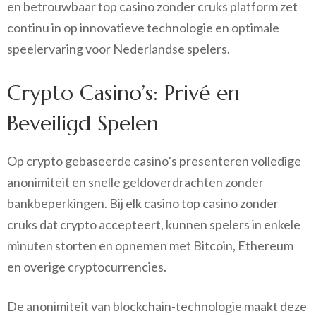
en betrouwbaar top casino zonder cruks platform zet
continu in op innovatieve technologie en optimale
speelervaring voor Nederlandse spelers.
Crypto Casino’s: Privé en
Beveiligd Spelen
Op crypto gebaseerde casino’s presenteren volledige
anonimiteit en snelle geldoverdrachten zonder
bankbeperkingen. Bij elk casino top casino zonder
cruks dat crypto accepteert, kunnen spelers in enkele
minuten storten en opnemen met Bitcoin, Ethereum
en overige cryptocurrencies.
De anonimiteit van blockchain-technologie maakt deze