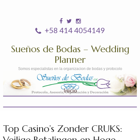
+58 414 4054149
Sueños de Bodas – Wedding
Planner
Somos especialistas en la organizacion de bodas y protocolo
Inicio
Top Casino’s Zonder CRUKS:
Veilige Betalingen en Hoge