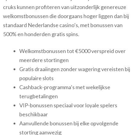
cruks kunnen profiteren van uitzonderlijk genereuze
welkomstbonussen die doorgaans hoger liggen dan bij
standaard Nederlandse casino’s, met bonussen van
500% en honderden gratis spins.
Welkomstbonussen tot €5000 verspreid over
meerdere stortingen
Gratis draaiingen zonder wagering vereisten bij
populaire slots
Cashback-programma’s met wekelijkse
terugbetalingen
VIP-bonussen speciaal voor loyale spelers
beschikbaar
Aanvullende bonussen bij elke opvolgende
storting aanwezig