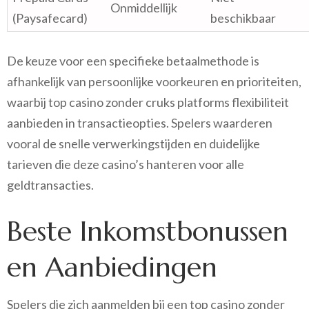
Onmiddellijk
(Paysafecard)
beschikbaar
De keuze voor een specifieke betaalmethode is
afhankelijk van persoonlijke voorkeuren en prioriteiten,
waarbij top casino zonder cruks platforms flexibiliteit
aanbieden in transactieopties. Spelers waarderen
vooral de snelle verwerkingstijden en duidelijke
tarieven die deze casino’s hanteren voor alle
geldtransacties.
Beste Inkomstbonussen
en Aanbiedingen
Spelers die zich aanmelden bij een top casino zonder