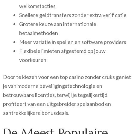
welkomstacties
Snellere geldtransfers zonder extra verificatie
Grotere keuze aan internationale
betaalmethoden
Meer variatie in spellen en software providers
Flexibele limieten afgestemd op jouw
voorkeuren
Door te kiezen voor een top casino zonder cruks geniet
je van moderne beveiligingstechnologie en
betrouwbare licenties, terwijl je tegelijkertijd
profiteert van een uitgebreider spelaanbod en
aantrekkelijkere bonusdeals.
De Meest Populaire