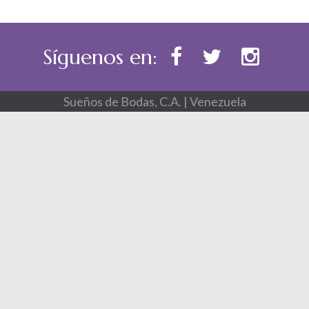
Síguenos en:
Sueños de Bodas, C.A. | Venezuela