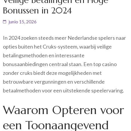
Bonussen in 2024
junio 15, 2026
In 2024 zoeken steeds meer Nederlandse spelers naar
opties buiten het Cruks-systeem, waarbij veilige
betalingsmethoden en interessante
bonusaanbiedingen centraal staan. Een top casino
zonder cruks biedt deze mogelijkheden met
betrouwbare vergunningen en verschillende
betaalmethoden voor een uitstekende speelervaring.
Waarom Opteren voor
een Toonaangevend