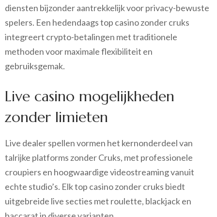
diensten bijzonder aantrekkelijk voor privacy-bewuste
spelers. Een hedendaags top casino zonder cruks
integreert crypto-betalingen met traditionele
methoden voor maximale flexibiliteit en
gebruiksgemak.
Live casino mogelijkheden
zonder limieten
Live dealer spellen vormen het kernonderdeel van
talrijke platforms zonder Cruks, met professionele
croupiers en hoogwaardige videostreaming vanuit
echte studio’s. Elk top casino zonder cruks biedt
uitgebreide live secties met roulette, blackjack en
baccarat in diverse varianten.