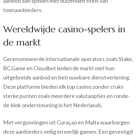
aanbod aan spellen met duizenden titels van
toonaanbieders.
Wereldwijde casino-spelers in
de markt
Gerenommeerde internationale operators zoals Stake,
BC.Game en Cloudbet leiden de markt met hun
uitgebreide aanbod en betrouwbare dienstverlening.
Deze platforms bieden elk top casino zonder cruks
sterke punten zoals meerdere valutaopties en ronde-
de-klok ondersteuning in het Nederlands.
Met vergunningen uit Curaçao en Malta waarborgen
deze aanbieders veilig en eerlijk gamen. Een gevestigd