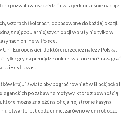
tóra pozwala zaoszczędzić czas i jednocześnie nadaje
ch, wzorach i kolorach, dopasowane do każdej okazji.
edną z najpopularniejszych opcji wpłaty nie tylko w
kasynach online w Polsce.
 Unii Europejskiej, do której przecież należy Polska.
ię tylko gry na pieniądze online, w które można zagrać
alucie cyfrowej.
kątków kraju i świata aby pograć również w Blackjacka i
 eleganckich po zabawne motywy, które z pewnością
które można znaleźć na oficjalnej stronie kasyna
niu otwarte jest codziennie, zarówno w dni robocze,