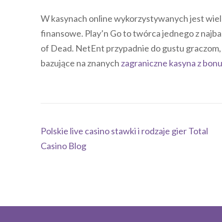
W kasynach online wykorzystywanych jest wiel
finansowe. Play’n Go to twórca jednego z naj
of Dead. NetEnt przypadnie do gustu graczom, k
bazujące na znanych
zagraniczne kasyna z bon
Navegación
Polskie live casino stawki i rodzaje gier Total
de
Casino Blog
entradas