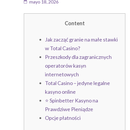
mayo 18, 2026
Content
Jak zacząć granie na małe stawki
w Total Casino?
Przeszkody dla zagranicznych
operatorów kasyn
internetowych
Total Casino – jedyne legalne
kasyno online
⭐ Spinbetter Kasyno na
Prawdziwe Pieniądze
Opcje płatności