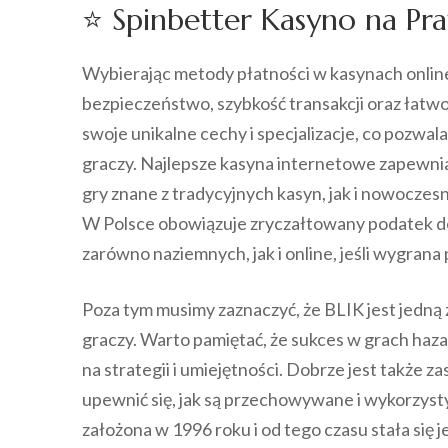
⭐ Spinbetter Kasyno na Pr
Wybierając metody płatności w kasynach online
bezpieczeństwo, szybkość transakcji oraz łatw
swoje unikalne cechy i specjalizacje, co pozwal
graczy. Najlepsze kasyna internetowe zapewnia
gry znane z tradycyjnych kasyn, jak i nowoczes
W Polsce obowiązuje zryczałtowany podatek 
zarówno naziemnych, jak i online, jeśli wygrana
Poza tym musimy zaznaczyć, że BLIK jest jedną 
graczy. Warto pamiętać, że sukces w grach haza
na strategii i umiejętności. Dobrze jest także z
upewnić się, jak są przechowywane i wykorzys
założona w 1996 roku i od tego czasu stała się 