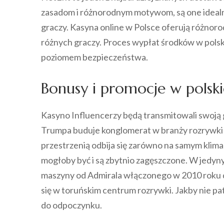
zasadom i różnorodnym motywom, są one idealn
graczy. Kasyna online w Polsce oferują różnor
różnych graczy. Proces wypłat środków w polsk
poziomem bezpieczeństwa.
Bonusy i promocje w polski
Kasyno Influencerzy będą transmitowali swoją g
Trumpa buduje konglomerat w branży rozrywki
przestrzenią odbija się zarówno na samym klimaci
mogłoby być i są zbytnio zagęszczone. W jedyn
maszyny od Admirala włączonego w 2010 roku d
się w toruńskim centrum rozrywki. Jakby nie pat
do odpoczynku.