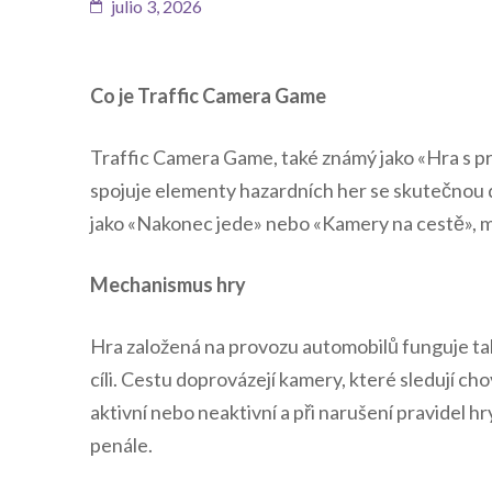
julio 3, 2026
Co je Traffic Camera Game
Traffic Camera Game, také známý jako «Hra s p
spojuje elementy hazardních her se skutečnou 
jako «Nakonec jede» nebo «Kamery na cestě», má
Mechanismus hry
Hra založená na provozu automobilů funguje tak, ž
cíli. Cestu doprovázejí kamery, které sledují ch
aktivní nebo neaktivní a při narušení pravidel hry
penále.