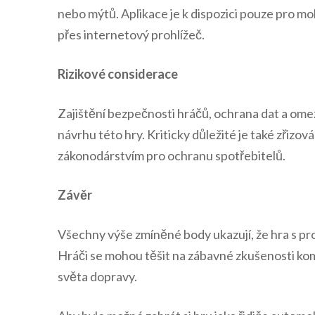
nebo mýtů. Aplikace je k dispozici pouze pro mob
přes internetový prohlížeč.
Rizikové considerace
Zajištění bezpečnosti hráčů, ochrana dat a ome
návrhu této hry. Kriticky důležité je také zřizo
zákonodárstvím pro ochranu spotřebitelů.
Závěr
Všechny výše zmíněné body ukazují, že hra s p
Hráči se mohou těšit na zábavné zkušenosti k
světa dopravy.