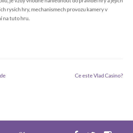
ilu, je vždy vhodné nahlédnout do pravidel hry a jejich
ních rysích hry, mechanismech provozu kamery v
 na tuto hru.
 de
Ce este Vlad Casino?