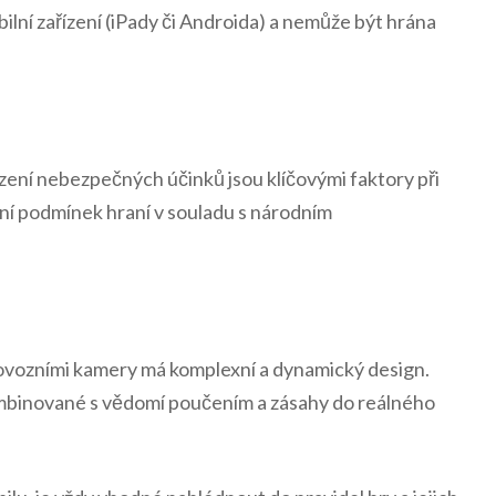
ilní zařízení (iPady či Androida) a nemůže být hrána
zení nebezpečných účinků jsou klíčovými faktory při
vání podmínek hraní v souladu s národním
rovozními kamery má komplexní a dynamický design.
ombinované s vědomí poučením a zásahy do reálného