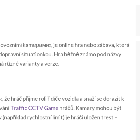
rovozními kamерами», je online hra nebo zábava, která
dopravní situationkou. Hra běžně známo pod názvy
 různé varianty a verze.
e hráč přijme roli řidiče vozidla a snaží se dorazit k
ování
Traffic CCTV Game
hráčů. Kamery mohou být
 (například rychlostní limit) je hráči uložen trest –