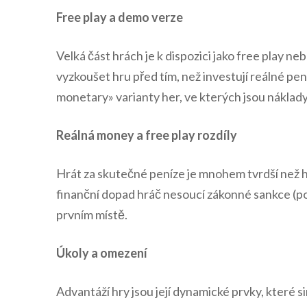
Free play a demo verze
Velká část hrách je k dispozici jako free play 
vyzkoušet hru před tím, než investují reálné pen
monetary» varianty her, ve kterých jsou náklady
Reálná money a free play rozdíly
Hrát za skutečné peníze je mnohem tvrdší než h
finanční dopad hráč nesoucí zákonné sankce (p
prvním místě.
Úkoly a omezení
Advantáží hry jsou její dynamické prvky, které s