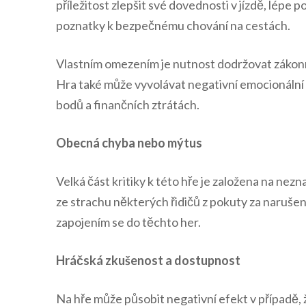
příležitost zlepšit své dovednosti v jízdě, lépe p
poznatky k bezpečnému chování na cestách.
Vlastním omezením je nutnost dodržovat zákonné 
Hra také může vyvolávat negativní emocionální r
bodů a finančních ztrátách.
Obecná chyba nebo mýtus
Velká část kritiky k této hře je založena na nezn
ze strachu některých řidičů z pokuty za naruše
zapojením se do těchto her.
Hráčská zkušenost a dostupnost
Na hře může působit negativní efekt v případě, 