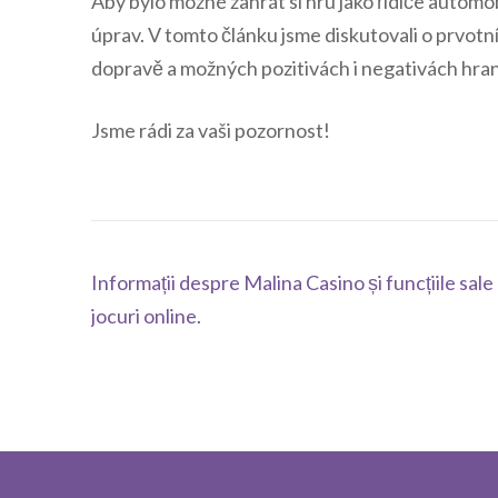
Aby bylo možné zahrát si hru jako řidiče automob
úprav. V tomto článku jsme diskutovali o prvot
dopravě a možných pozitivách i negativách hraní
Jsme rádi za vaši pozornost!
Navegación
Informații despre Malina Casino și funcțiile sale
de
jocuri online.
entradas