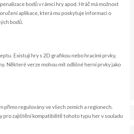
 penalizace bodů v rámci hry apod. Hráč má možnost
oručení aplikace, která mu poskytuje informaci o
tných bodů.
ceptu. Existují hry s 2D grafikou nebo hracími prvky,
eny. Některé verze mohou mít odlišné herní prvky jako
 přímo regulovány ve všech zemích a regionech.
 pro zajištění kompatibilitě tohoto typu her v souladu