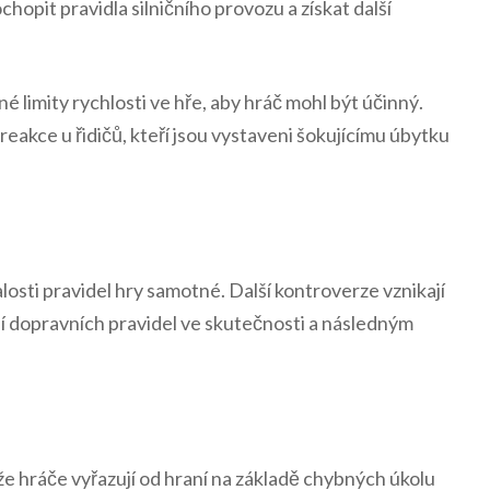
ochopit pravidla silničního provozu a získat další
limity rychlosti ve hře, aby hráč mohl být účinný.
eakce u řidičů, kteří jsou vystaveni šokujícímu úbytku
alosti pravidel hry samotné. Další kontroverze vznikají
ní dopravních pravidel ve skutečnosti a následným
že hráče vyřazují od hraní na základě chybných úkolu