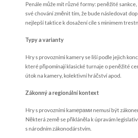
Penále může mít různé formy: peněžité sankce,
své chování změnit tím, že bude následovat dop
nejlepší taktice k dosažení cíle s minimem tres
Typy a varianty
Hry s provozními kamery se liší podle jejich kon
které připomínají klasické turnaje o peněžité c
útok na kamery, kolektivní hráčství apod.
Zákonný a regionální kontext
Hry s provozními kamерами nemusí být zákonem
Některá země se přikláněla k úpravám legislativy
s národním zákonodárstvím.