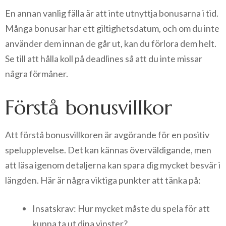
En annan vanlig fälla är att inte utnyttja bonusarna i tid.
Många bonusar har ett giltighetsdatum, och om du inte
använder dem innan de går ut, kan du förlora dem helt.
Se till att hålla koll på deadlines så att du inte missar
några förmåner.
Förstå bonusvillkor
Att förstå bonusvillkoren är avgörande för en positiv
spelupplevelse. Det kan kännas överväldigande, men
att läsa igenom detaljerna kan spara dig mycket besvär i
längden. Här är några viktiga punkter att tänka på:
Insatskrav: Hur mycket måste du spela för att
kunna ta ut dina vinster?