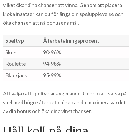
vilket ökar dina chanser att vinna. Genom att placera
kloka insatser kan du förlänga din spelupplevelse och
öka chansen att nå bonusens mål.
Speltyp
Återbetalningsprocent
Slots
90-96%
Roulette
94-98%
Blackjack
95-99%
Att välja rätt speltyp är avgörande. Genom att satsa på
spel med högre återbetalning kan du maximera värdet
av din bonus och öka dina vinstchanser.
Håll koll på dina