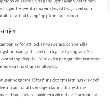
pelens volatilitet. Vissa spel ger sällan vinster men
ndra ger frekventa små vinster. Att välja spel som
ntalt för att nå framgång på onlinecasinon.
anjer
ampanjer för att locka nya spelare och behålla
ingsbonusar, gratisspel och lojalitetsprogram. Att
 öka sitt spelkapital. Med extra pengar eller gratisspel
med öka sina chanser till vinst.
a bonusar noggrant. Ofta finns det omsättningskrav och
vetna om för att verkligen kunna dra nytta av
rmerad kan spelare maximera värdet av sina bonusar.