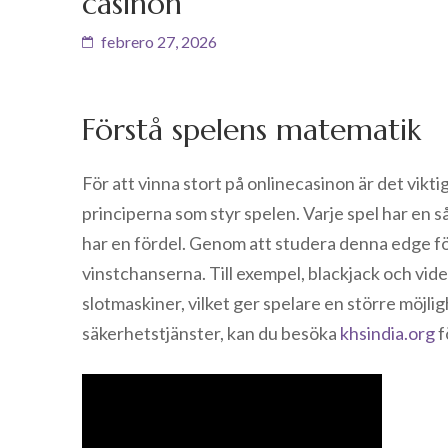
casinon
febrero 27, 2026
Förstå spelens matematik
För att vinna stort på onlinecasinon är det vik
principerna som styr spelen. Varje spel har en så
har en fördel. Genom att studera denna edge för
vinstchanserna. Till exempel, blackjack och vi
slotmaskiner, vilket ger spelare en större möjlig
säkerhetstjänster, kan du besöka
khsindia.org
f