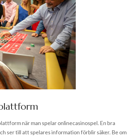
 plattform
 plattform när man spelar onlinecasinospel. En bra
ser till att spelares information förblir säker. Be om