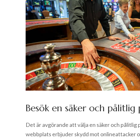
Besök en säker och pålitlig
Det är avgörande att välja en säker och pålitlig
webbplats erbjuder skydd mot onlineattacker och 