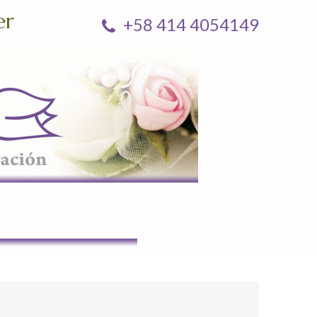
er
+58 414 4054149