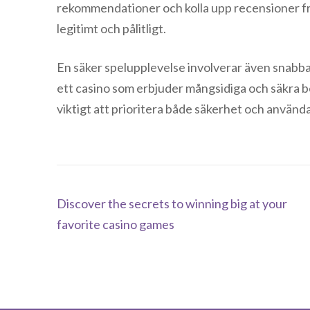
rekommendationer och kolla upp recensioner från
legitimt och pålitligt.
En säker spelupplevelse involverar även snabba
ett casino som erbjuder mångsidiga och säkra be
viktigt att prioritera både säkerhet och använda
Navegación
Discover the secrets to winning big at your
de
favorite casino games
entradas