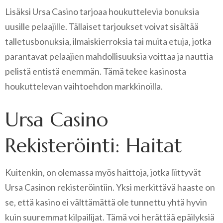
Lisäksi Ursa Casino tarjoaa houkuttelevia bonuksia
uusille pelaajille. Tällaiset tarjoukset voivat sisältää
talletusbonuksia, ilmaiskierroksia tai muita etuja, jotka
parantavat pelaajien mahdollisuuksia voittaa ja nauttia
pelistä entistä enemmän. Tämä tekee kasinosta
houkuttelevan vaihtoehdon markkinoilla.
Ursa Casino
Rekisteröinti: Haitat
Kuitenkin, on olemassa myös haittoja, jotka liittyvät
Ursa Casinon rekisteröintiin. Yksi merkittävä haaste on
se, että kasino ei välttämättä ole tunnettu yhtä hyvin
kuin suuremmat kilpailijat. Tämä voi herättää epäilyksiä