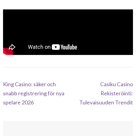
Navegación
King Casino: säker och
Casiku Casino
de
snabb registrering för nya
Rekisteröinti:
entradas
spelare 2026
Tulevaisuuden Trendit