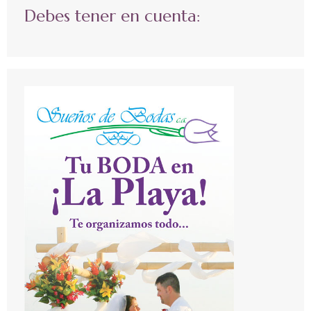
Debes tener en cuenta: