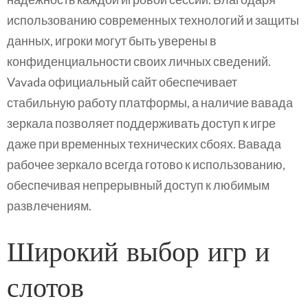
использованию современных технологий и защиты
данных, игроки могут быть уверены в
конфиденциальности своих личных сведений.
Vavada официальный сайт обеспечивает
стабильную работу платформы, а наличие вавада
зеркала позволяет поддерживать доступ к игре
даже при временных технических сбоях. Вавада
рабочее зеркало всегда готово к использованию,
обеспечивая непрерывный доступ к любимым
развлечениям.
Широкий выбор игр и
слотов