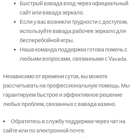
Быстрый вавада вход через официальный
сайт или вавада зеркало.
Если у вас возникли трудности с доступом,
используйте вавада рабочее зеркало для
бесперебойной игры.
Наша команда поддержки готова помочь с
любыми вопросами, связанными с Vavada.
Независимо от времени суток, вы можете
рассчитывать на профессиональную помощь. Мы
гарантируем быстрое и эффективное решение
любых проблем, связанных с вавада казино.
Обратитесь в службу поддержки через чат на
сайте или по электронной почте.