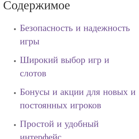
Содержимое
Безопасность и надежность
игры
Широкий выбор игр и
слотов
Бонусы и акции для новых и
постоянных игроков
Простой и удобный
интерфейс