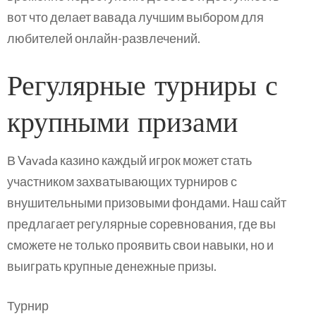
вот что делает вавада лучшим выбором для
любителей онлайн-развлечений.
Регулярные турниры с
крупными призами
В Vavada казино каждый игрок может стать
участником захватывающих турниров с
внушительными призовыми фондами. Наш сайт
предлагает регулярные соревнования, где вы
сможете не только проявить свои навыки, но и
выиграть крупные денежные призы.
Турнир