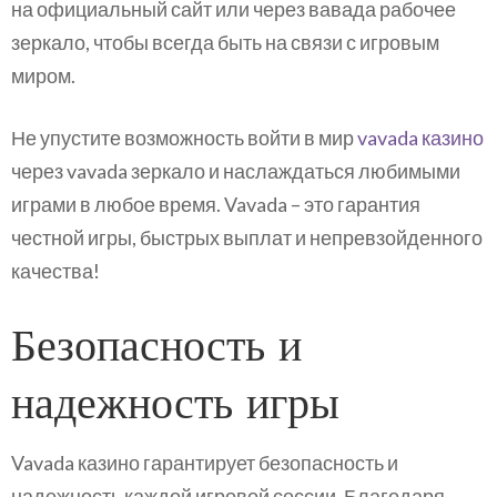
на официальный сайт или через вавада рабочее
зеркало, чтобы всегда быть на связи с игровым
миром.
Не упустите возможность войти в мир
vavada казино
через vavada зеркало и наслаждаться любимыми
играми в любое время. Vavada – это гарантия
честной игры, быстрых выплат и непревзойденного
качества!
Безопасность и
надежность игры
Vavada казино гарантирует безопасность и
надежность каждой игровой сессии. Благодаря