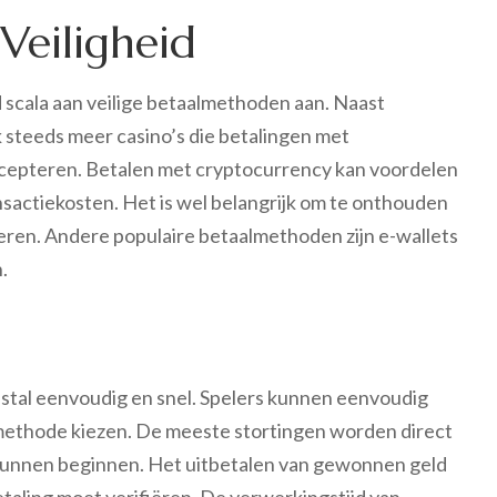
Veiligheid
 scala aan veilige betaalmethoden aan. Naast
k steeds meer casino’s die betalingen met
ccepteren. Betalen met cryptocurrency kan voordelen
ansactiekosten. Het is wel belangrijk om te onthouden
eren. Andere populaire betaalmethoden zijn e-wallets
.
eestal eenvoudig en snel. Spelers kunnen eenvoudig
methode kiezen. De meeste stortingen worden direct
 kunnen beginnen. Het uitbetalen van gewonnen geld