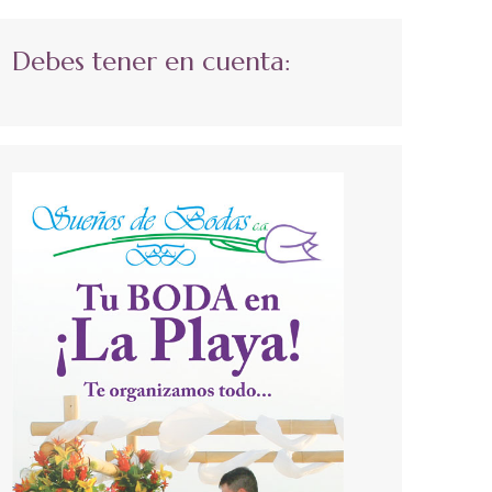
Debes tener en cuenta: