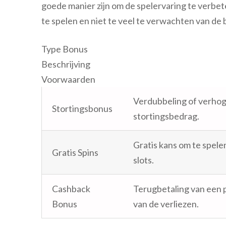
goede manier zijn om de spelervaring te verbet
te spelen en niet te veel te verwachten van de 
Type Bonus
Beschrijving
Voorwaarden
Verdubbeling of verhog
Stortingsbonus
stortingsbedrag.
Gratis kans om te spele
Gratis Spins
slots.
Cashback
Terugbetaling van een
Bonus
van de verliezen.