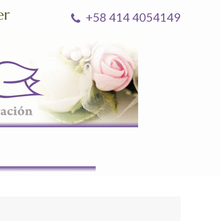
er
+58 414 4054149