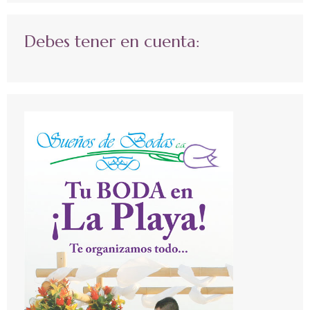
Debes tener en cuenta: