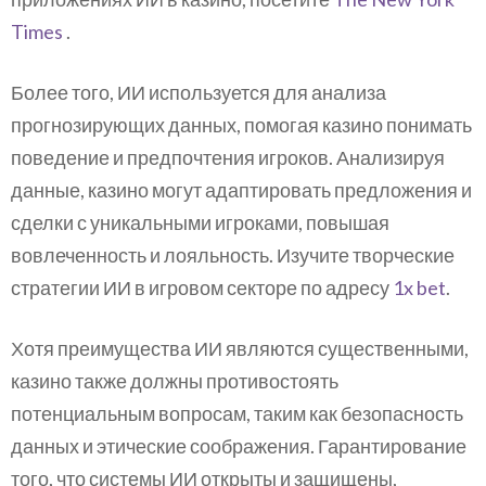
Times
.
Более того, ИИ используется для анализа
прогнозирующих данных, помогая казино понимать
поведение и предпочтения игроков. Анализируя
данные, казино могут адаптировать предложения и
сделки с уникальными игроками, повышая
вовлеченность и лояльность. Изучите творческие
стратегии ИИ в игровом секторе по адресу
1x bet
.
Хотя преимущества ИИ являются существенными,
казино также должны противостоять
потенциальным вопросам, таким как безопасность
данных и этические соображения. Гарантирование
того, что системы ИИ открыты и защищены,