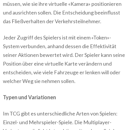
müssen, wie sie ihre virtuelle «Kamera» positionieren
und ausrichten sollen. Die Entscheidung beeinflusst
das Fließverhalten der Verkehrsteilnehmer.
Jeder Zugriff des Spielers ist mit einem «Token»-
System verbunden, anhand dessen die Effektivität
seiner Aktionen bewertet wird. Der Spieler kann seine
Position über eine virtuelle Karte verändern und
entscheiden, wie viele Fahrzeuge er lenken will oder
welcher Weg sie nehmen sollen.
Typen und Variationen
Im TCG gibt es unterschiedliche Arten von Spielen:
Einzel- und Mehrspieler-Spiele. Die Multiplayer-