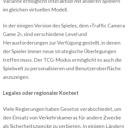
Variante ermöglicht Interaktion mit anderen Spielern
im gleichen virtuellen Modell.
In der einigen Version des Spieles, dem «Traffic Camera
Game 2», sind verschiedene Level und
Herausforderungen zur Verfügung gestellt, in denen
der Spieler immer neue strategische Überlegungen
treffen muss. Der TCG-Modus ermöglicht es auch die
Spielwelt zu personalisieren und Benutzeroberfläche
anzuzeigen.
Legales oder regionaler Kontext
Viele Regierungen haben Gesetze verabschiedet, um
den Einsatz von Verkehrskameras für andere Zwecke
als Sicherheitszwecke zu verbieten. In einigen Ländern