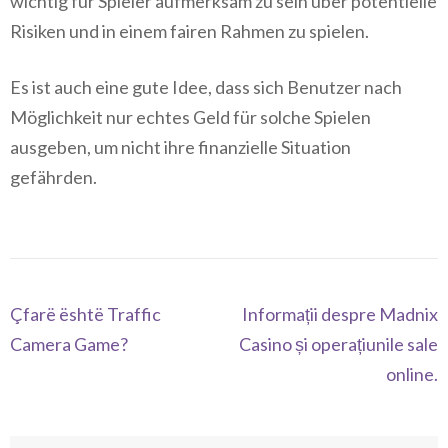
wichtig für Spieler aufmerksam zu sein über potentielle
Risiken und in einem fairen Rahmen zu spielen.
Es ist auch eine gute Idee, dass sich Benutzer nach
Möglichkeit nur echtes Geld für solche Spielen
ausgeben, um nicht ihre finanzielle Situation
gefährden.
Navegación
Çfarë është Traffic
Informații despre Madnix
de
Camera Game?
Casino și operațiunile sale
entradas
online.