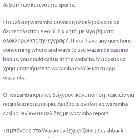
δεξιοτήτων και ενότητα sports.
Η σύνδεση wazamba συνδεση ολοκληρώνεται σε
δευτερόλεπτα με email ή κινητό, με λίγα βήματα
ολοκληρώνετε την εγγραφή. If you have any questions
concerning where and ways to use
wazamba cassino
bonus
, you could call us at the website. Μπορείτε να
χρησιμοποιήσετε το wazamba mobile και το app
wazamba.
Οι wazamba κριτικες δείχνουν ικανοποίηση παικτών για
ασφάλεια και εμπειρία. Διαβάστε αναλυτικό wazamba
casino review σε σελίδες με wazamba report.
Τα μπόνους στο Wazamba ξεχωρίζουν με cashback