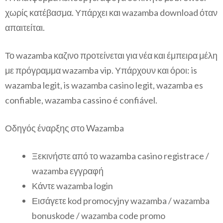
χωρίς κατέβασμα. Υπάρχει και wazamba download όταν
απαιτείται.
Το wazamba καζινο προτείνεται για νέα και έμπειρα μέλη
με πρόγραμμα wazamba vip. Υπάρχουν και όροι: is
wazamba legit, is wazamba casino legit, wazamba es
confiable, wazamba cassino é confiável.
Οδηγός έναρξης στο Wazamba
Ξεκινήστε από το wazamba casino registrace /
wazamba εγγραφή
Κάντε wazamba login
Εισάγετε kod promocyjny wazamba / wazamba
bonuskode / wazamba code promo