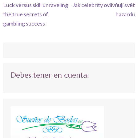
Navegación
Luck versus skill unraveling
Jak celebrity ovlivňují svět
de
the true secrets of
hazardu
entradas
gambling success
Debes tener en cuenta: