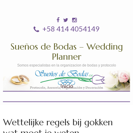
+58 414 4054149
Sueños de Bodas – Wedding
Planner
Somos especialistas en la organizacion de bodas y protocolo
Inicio
Wettelijke regels bij gokken
wat moet je weten