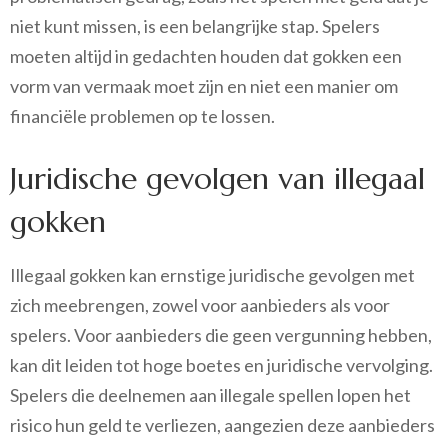
niet kunt missen, is een belangrijke stap. Spelers
moeten altijd in gedachten houden dat gokken een
vorm van vermaak moet zijn en niet een manier om
financiële problemen op te lossen.
Juridische gevolgen van illegaal
gokken
Illegaal gokken kan ernstige juridische gevolgen met
zich meebrengen, zowel voor aanbieders als voor
spelers. Voor aanbieders die geen vergunning hebben,
kan dit leiden tot hoge boetes en juridische vervolging.
Spelers die deelnemen aan illegale spellen lopen het
risico hun geld te verliezen, aangezien deze aanbieders