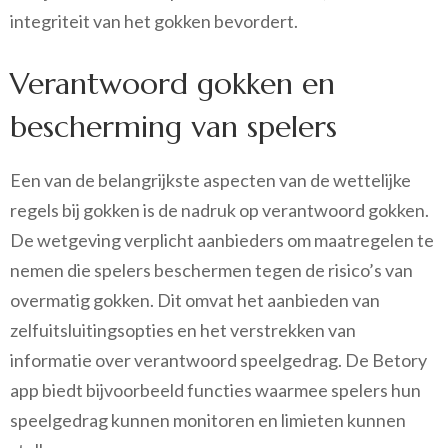
integriteit van het gokken bevordert.
Verantwoord gokken en
bescherming van spelers
Een van de belangrijkste aspecten van de wettelijke
regels bij gokken is de nadruk op verantwoord gokken.
De wetgeving verplicht aanbieders om maatregelen te
nemen die spelers beschermen tegen de risico’s van
overmatig gokken. Dit omvat het aanbieden van
zelfuitsluitingsopties en het verstrekken van
informatie over verantwoord speelgedrag. De Betory
app biedt bijvoorbeeld functies waarmee spelers hun
speelgedrag kunnen monitoren en limieten kunnen