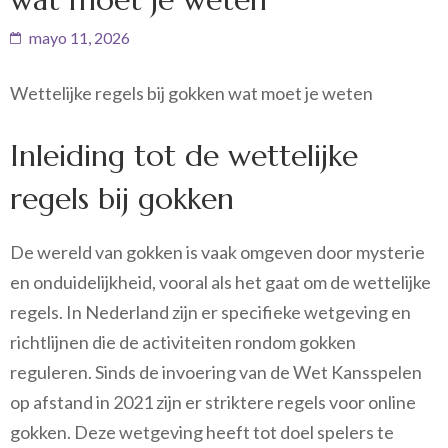
mayo 11, 2026
Wettelijke regels bij gokken wat moet je weten
Inleiding tot de wettelijke
regels bij gokken
De wereld van gokken is vaak omgeven door mysterie
en onduidelijkheid, vooral als het gaat om de wettelijke
regels. In Nederland zijn er specifieke wetgeving en
richtlijnen die de activiteiten rondom gokken
reguleren. Sinds de invoering van de Wet Kansspelen
op afstand in 2021 zijn er striktere regels voor online
gokken. Deze wetgeving heeft tot doel spelers te