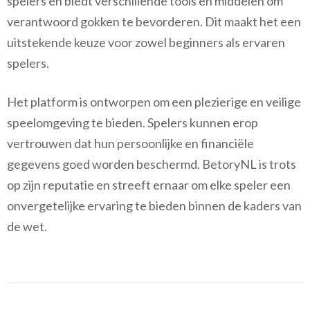
spelers en biedt verschillende tools en middelen om
verantwoord gokken te bevorderen. Dit maakt het een
uitstekende keuze voor zowel beginners als ervaren
spelers.
Het platform is ontworpen om een plezierige en veilige
speelomgeving te bieden. Spelers kunnen erop
vertrouwen dat hun persoonlijke en financiële
gegevens goed worden beschermd. BetoryNL is trots
op zijn reputatie en streeft ernaar om elke speler een
onvergetelijke ervaring te bieden binnen de kaders van
de wet.