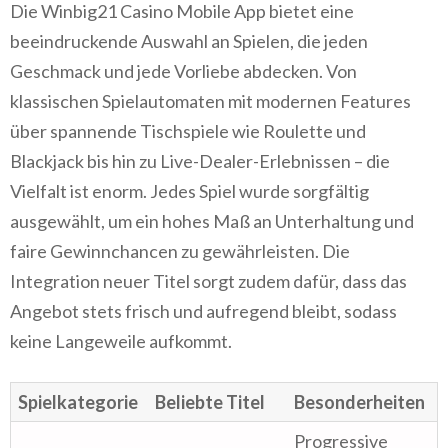
Die Winbig21 Casino Mobile App bietet eine
beeindruckende Auswahl an Spielen, die jeden
Geschmack und jede Vorliebe abdecken. Von
klassischen Spielautomaten mit modernen Features
über spannende Tischspiele wie Roulette und
Blackjack bis hin zu Live-Dealer-Erlebnissen – die
Vielfalt ist enorm. Jedes Spiel wurde sorgfältig
ausgewählt, um ein hohes Maß an Unterhaltung und
faire Gewinnchancen zu gewährleisten. Die
Integration neuer Titel sorgt zudem dafür, dass das
Angebot stets frisch und aufregend bleibt, sodass
keine Langeweile aufkommt.
Spielkategorie
Beliebte Titel
Besonderheiten
Progressive