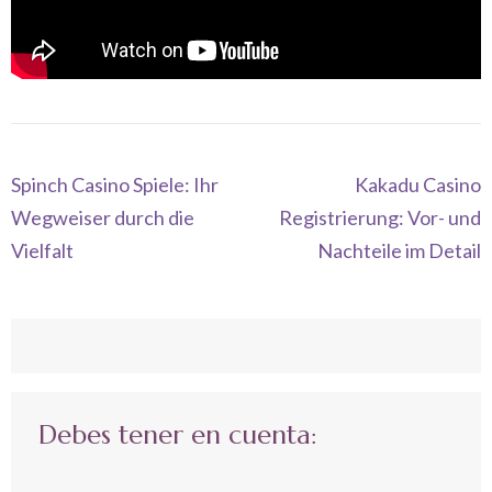
Navegación
Spinch Casino Spiele: Ihr
Kakadu Casino
de
Wegweiser durch die
Registrierung: Vor- und
entradas
Vielfalt
Nachteile im Detail
Debes tener en cuenta: