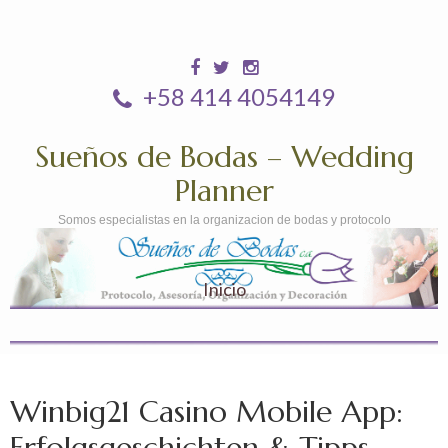
+58 414 4054149
Sueños de Bodas – Wedding
Planner
Somos especialistas en la organizacion de bodas y protocolo
Inicio
Winbig21 Casino Mobile App:
Erfolgsgeschichten & Tipps