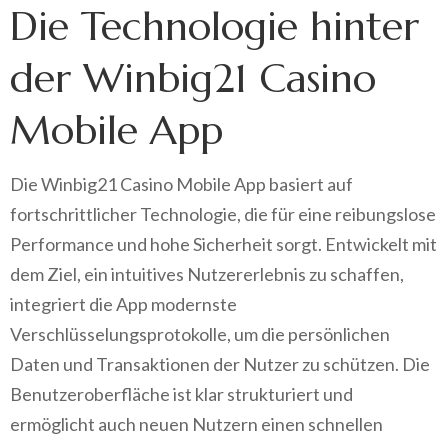
Die Technologie hinter
der Winbig21 Casino
Mobile App
Die Winbig21 Casino Mobile App basiert auf
fortschrittlicher Technologie, die für eine reibungslose
Performance und hohe Sicherheit sorgt. Entwickelt mit
dem Ziel, ein intuitives Nutzererlebnis zu schaffen,
integriert die App modernste
Verschlüsselungsprotokolle, um die persönlichen
Daten und Transaktionen der Nutzer zu schützen. Die
Benutzeroberfläche ist klar strukturiert und
ermöglicht auch neuen Nutzern einen schnellen