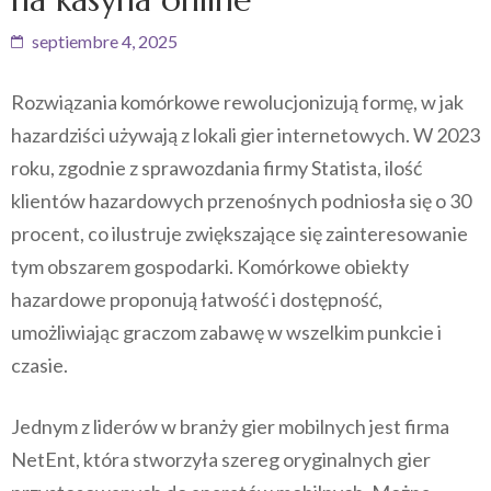
septiembre 4, 2025
Rozwiązania komórkowe rewolucjonizują formę, w jak
hazardziści używają z lokali gier internetowych. W 2023
roku, zgodnie z sprawozdania firmy Statista, ilość
klientów hazardowych przenośnych podniosła się o 30
procent, co ilustruje zwiększające się zainteresowanie
tym obszarem gospodarki. Komórkowe obiekty
hazardowe proponują łatwość i dostępność,
umożliwiając graczom zabawę w wszelkim punkcie i
czasie.
Jednym z liderów w branży gier mobilnych jest firma
NetEnt, która stworzyła szereg oryginalnych gier