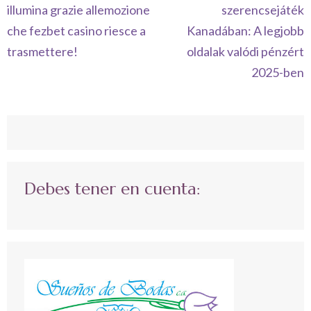
de
illumina grazie allemozione
szerencsejáték
entradas
che fezbet casino riesce a
Kanadában: A legjobb
trasmettere!
oldalak valódi pénzért
2025-ben
Debes tener en cuenta: