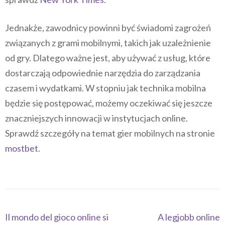
Jednakże, zawodnicy powinni być świadomi zagrożeń
związanych z grami mobilnymi, takich jak uzależnienie
od gry. Dlatego ważne jest, aby używać z usług, które
dostarczają odpowiednie narzędzia do zarządzania
czasem i wydatkami. W stopniu jak technika mobilna
będzie się postępować, możemy oczekiwać się jeszcze
znaczniejszych innowacji w instytucjach online.
Sprawdź szczegóły na temat gier mobilnych na stronie
mostbet
.
Navegación
Il mondo del gioco online si
A legjobb online