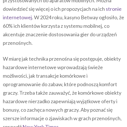
przystosowanych do aparatów mobilnych. Można
dowiedzieć się więcej o ich propozycjach na ich
stronie
internetowej
. W 2024 roku, kasyno Betway ogłosiło, że
60% ich klientów korzysta z systemu mobilnej, co
akcentuje znaczenie dostosowania gier do urządzeń
przenośnych.
W miarę jak technika przenośna się postępuje, obiekty
hazardowe internetowe wprowadzają świeże
możliwości, jak transakcje komórkowe i
oprogramowanie do zabaw, które podnoszą komfort
graczy. Trzeba także zauważyć, że komórkowe obiekty
hazardowe nierzadko zapewniają wyjątkowe oferty i
bonusy, co zachęca nowych graczy. Aby poznać się
szersze informacje o zjawiskach w grach przenośnych,
sprawdź
New York Times
.