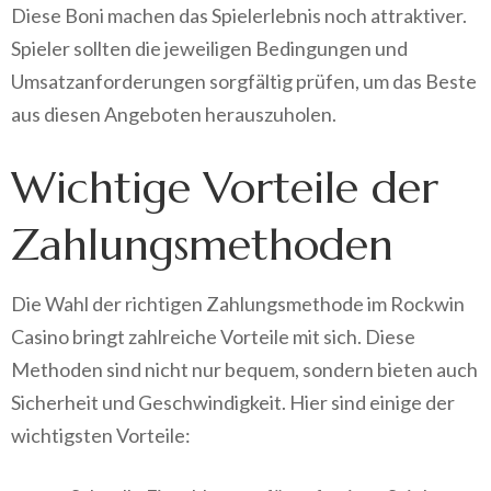
Diese Boni machen das Spielerlebnis noch attraktiver.
Spieler sollten die jeweiligen Bedingungen und
Umsatzanforderungen sorgfältig prüfen, um das Beste
aus diesen Angeboten herauszuholen.
Wichtige Vorteile der
Zahlungsmethoden
Die Wahl der richtigen Zahlungsmethode im Rockwin
Casino bringt zahlreiche Vorteile mit sich. Diese
Methoden sind nicht nur bequem, sondern bieten auch
Sicherheit und Geschwindigkeit. Hier sind einige der
wichtigsten Vorteile: