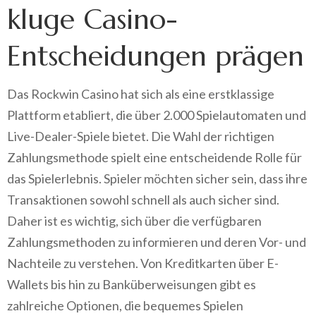
kluge Casino-
Entscheidungen prägen
Das Rockwin Casino hat sich als eine erstklassige
Plattform etabliert, die über 2.000 Spielautomaten und
Live-Dealer-Spiele bietet. Die Wahl der richtigen
Zahlungsmethode spielt eine entscheidende Rolle für
das Spielerlebnis. Spieler möchten sicher sein, dass ihre
Transaktionen sowohl schnell als auch sicher sind.
Daher ist es wichtig, sich über die verfügbaren
Zahlungsmethoden zu informieren und deren Vor- und
Nachteile zu verstehen. Von Kreditkarten über E-
Wallets bis hin zu Banküberweisungen gibt es
zahlreiche Optionen, die bequemes Spielen