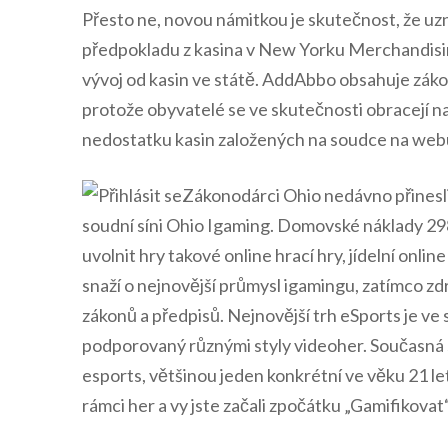
Přesto ne, novou námitkou je skutečnost, že uzn
předpokladu z kasina v New Yorku Merchandisin
vývoj od kasin ve státě. AddAbbo obsahuje zák
protože obyvatelé se ve skutečnosti obracejí 
nedostatku kasin založených na soudce na web
Zákonodárci Ohio nedávno přinesli 
soudní síni Ohio Igaming. Domovské náklady 
uvolnit hry takové online hrací hry, jídelní onlin
snaží o nejnovější průmysl igamingu, zatímco zd
zákonů a předpisů. Nejnovější trh eSports je ve
podporovaný různými styly videoher. Současná 
esports, většinou jeden konkrétní ve věku 21 let
rámci her a vy jste začali zpočátku „Gamifikovat“