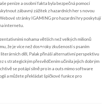
aše peníze a osobní fakta byla bezpečná pomocí
skytnout zábavný zážitek z hazardních her s novou
. Webové stránky IGAMING pro hazardní hry poskytují
 na internetu.
entativními nohama větších než velkých milionů
mu, že je více než dos+roky zkušeností s psaním
literárních děl, Palak přináší alternativní perspektivu
z s strategickým přesvědčením učinila jejich dobrým
tivě se potápí silně pro in a outs mimo software
ogií a můžete překládat špičkové funkce pro