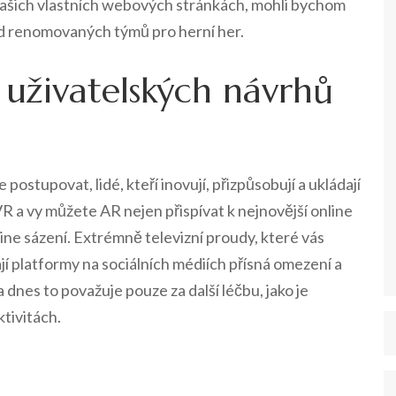
 našich vlastních webových stránkách, mohli bychom
 od renomovaných týmů pro herní her.
í uživatelských návrhů
ostupovat, lidé, kteří inovují, přizpůsobují a ukládají
VR a vy můžete AR nejen přispívat k nejnovější online
-line sázení. Extrémně televizní proudy, které vás
 platformy na sociálních médiích přísná omezení a
a dnes to považuje pouze za další léčbu, jako je
tivitách.