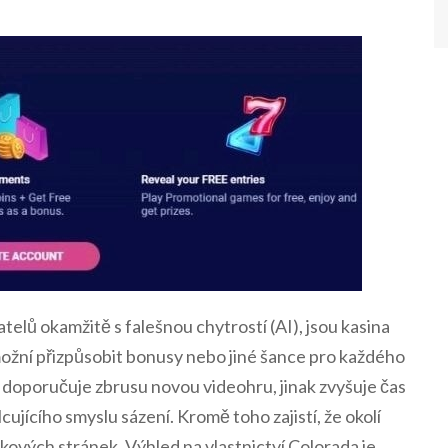
telů okamžitě s falešnou chytrostí (AI), jsou kasina
možní přizpůsobit bonusy nebo jiné šance pro každého
, doporučuje zbrusu novou videohru, jinak zvyšuje čas
ujícího smyslu sázení. Kromě toho zajistí, že okolí
kových stránek. Výhled na vlastnictví Colorada je