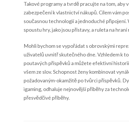
Takové programy a tvrdě pracujte na tom, aby v
zabezpečení k vlastnictví nákupů. Cílem vám po
současnou technologií a jednoduché připojení
spoustu hry, jako jsou přístavy, a ruleta na hraní
Mohli bychom se vypořádat s obrovskými reprez
uživatelů uvnitř skutečného dne. Vzhledem k to
poutavých příspěvků a můžete efektivní historii 
všem ze slov. Schopnost ženy kombinovat vynále
požadovaným-okamžitě po tvůrci příspěvků. Dych
igaming, odhaluje nejnovější příběhy za technol
přesvědčivé příběhy.