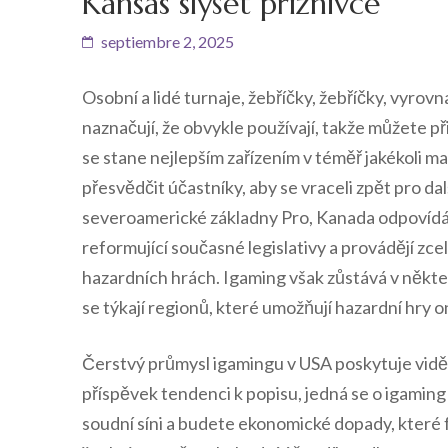
Kansas slyšet příznivce
septiembre 2, 2025
Osobní a lidé turnaje, žebříčky, žebříčky, vyro
naznačují, že obvykle používají, takže můžete při
se stane nejlepším zařízením v téměř jakékoli m
přesvědčit účastníky, aby se vraceli zpět pro dal
severoamerické základny Pro, Kanada odpovídá
reformující současné legislativy a provádějí zce
hazardních hrách. Igaming však zůstává v něk
se týkají regionů, které umožňují hazardní hry on
Čerstvý průmysl igamingu v USA poskytuje viděné
příspěvek tendenci k popisu, jedná se o igaming
soudní síni a budete ekonomické dopady, které f