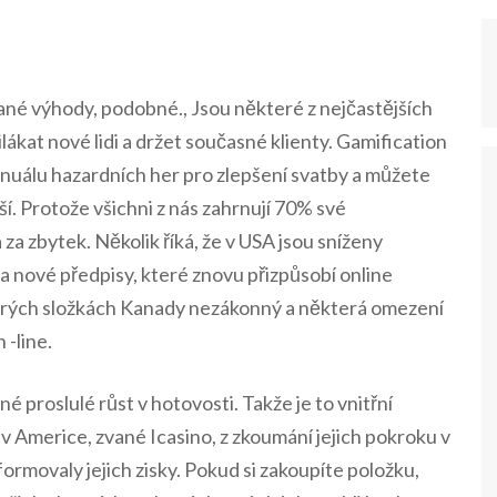
vnané výhody, podobné., Jsou některé z nejčastějších
lákat nové lidi a držet současné klienty. Gamification
anuálu hazardních her pro zlepšení svatby a můžete
ší. Protože všichni z nás zahrnují 70% své
 za zbytek.
Několik říká, že v USA jsou sníženy
la nové předpisy, které znovu přizpůsobí online
terých složkách Kanady nezákonný a některá omezení
 -line.
 proslulé růst v hotovosti. Takže je to vnitřní
 v Americe, zvané Icasino, z zkoumání jejich pokroku v
ormovaly jejich zisky. Pokud si zakoupíte položku,