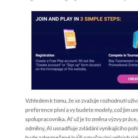
Vzhledem k tomu, že se zvažuje rozhodnutí uživa
preference písní a vy budete modely, což jim u
spolupracovníka. Ať už je to změna výzvy práce
odměny, AI usnadňuje zvládání vynikajícího pohlc
bude zabezpečené kvůli označování velkých rizi