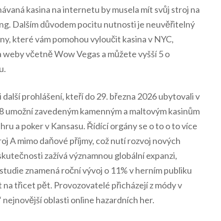
ávaná kasina na internetu by musela mít svůj stroj na
g. Dalším důvodem pocitu nutnosti je neuvěřitelný
ony, které vám pomohou vyloučit kasina v NYC,
na weby včetně Wow Vegas a můžete vyšší 5 o
u.
další prohlášení, kteří do 29. března 2026 ubytovali v
298 umožní zavedeným kamenným a maltovým kasinům
e hru a poker v Kansasu. Řídící orgány se o to o to více
roj A mimo daňové příjmy, což nutí rozvoj nových
 skutečnosti zažívá významnou globální expanzi,
studie znamená roční vývoj o 11% v herním publiku
 na třicet pět. Provozovatelé přicházejí z módy v
 nejnovější oblasti online hazardních her.