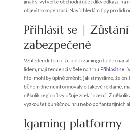
jinak si vytvořte obchodní účet díky odkazu na
objevit kompenzaci. Navíc hledám tipy pro lidi
Přihlásit se | Zůstán
zabezpečené
Vzhledem k tomu, že pole igamingu bude i nadále p
lidem, mají tendenci v čele na trhu
Přihlásit se
. 
hře- mohl by úplně změnit, jak si myslíme, že on
během dne neinformovaly o takové reklamě, mají
několik regionů vylučuje zcela inzerci. Z několik
vyzkoušet buněčnou hru nebo po fantazijních ak
Igaming platformy