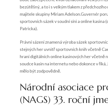
bezútěšný, a to i s velkým tlakem z předchozíh
majitele skupiny Miriam Adelson.Guvernér poru
sportovních sázek v soudní síni a online kasina 
Patricka).
Právní sázení znamená výroba sázek sportovních
stejných her uvnitř sportovních knih včetně Caes
hraní digitálních online kasinových her včetně n
soudce kasin na internetu nebo dokonce v říká, 
mělo být zodpovědně.
Národní asociace pro
(NAGS) 33. roční jm