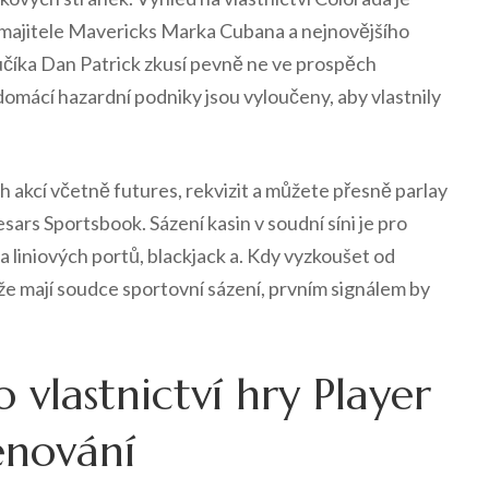
o majitele Mavericks Marka Cubana a nejnovějšího
číka Dan Patrick zkusí pevně ne ve prospěch
(domácí hazardní podniky jsou vyloučeny, aby vlastnily
 akcí včetně futures, rekvizit a můžete přesně parlay
ars Sportsbook. Sázení kasin v soudní síni je pro
a liniových portů, blackjack a. Kdy vyzkoušet od
že mají soudce sportovní sázení, prvním signálem by
 vlastnictví hry Player
enování