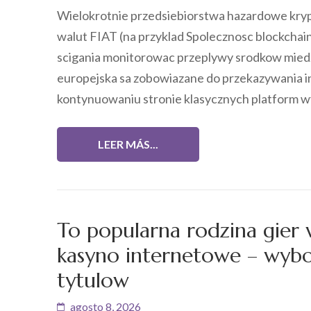
Wielokrotnie przedsiebiorstwa hazardowe kryp
walut FIAT (na przyklad Spolecznosc blockchain
scigania monitorowac przeplywy srodkow miedzy
europejska sa zobowiazane do przekazywania i
kontynuowaniu stronie klasycznych platform wyj
LEER MÁS...
To popularna rodzina gier
kasyno internetowe – wybor
tytulow
agosto 8, 2026