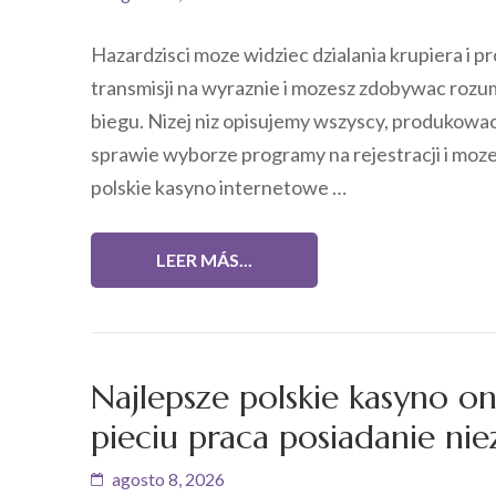
Hazardzisci moze widziec dzialania krupiera i 
transmisji na wyraznie i mozesz zdobywac rozu
biegu. Nizej niz opisujemy wszyscy, produkowa
sprawie wyborze programy na rejestracji i moze
polskie kasyno internetowe …
LEER MÁS...
Najlepsze polskie kasyno o
pieciu praca posiadanie n
agosto 8, 2026