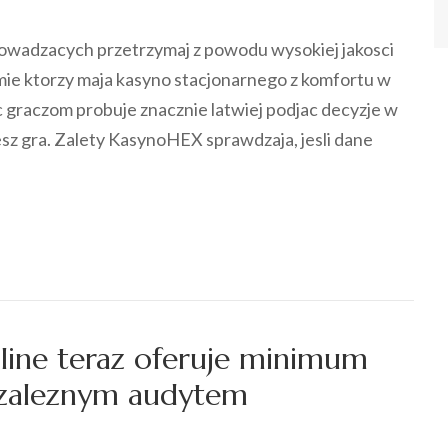
prowadzacych przetrzymaj z powodu wysokiej jakosci
mie ktorzy maja kasyno stacjonarnego z komfortu w
c graczom probuje znacznie latwiej podjac decyzje w
sz gra. Zalety KasynoHEX sprawdzaja, jesli dane
nline teraz oferuje minimum
iezaleznym audytem