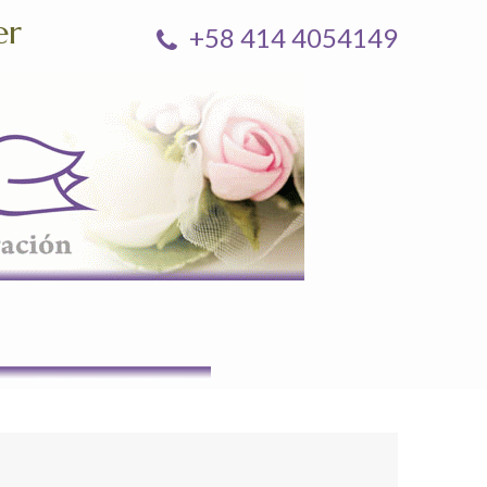
er
+58 414 4054149