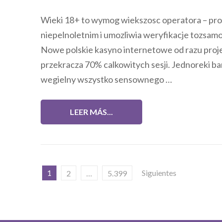
Wieki 18+ to wymog wiekszosc operatora – pro
niepelnoletnim i umozliwia weryfikacje tozsamo
Nowe polskie kasyno internetowe od razu proj
przekracza 70% calkowitych sesji. Jednoreki b
wegielny wszystko sensownego …
LEER MÁS...
Posts
1
Siguientes
2
…
5.399
pagination