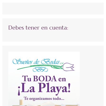
Debes tener en cuenta: