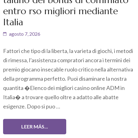
entro rso migliori mediante
Italia
agosto 7, 2026
Fattori che tipo di la liberta, la varieta di giochi, i metodi
di rimessa, l’assistenza compratori ancora i termini dei
premio giocano insecable ruolo critico nella alternativa
della programma perfetto. Puoi disaminare la nostra
quantita �Elenco dei migliori casino online ADM in
Italia� a trovare quello oltre a adatto alle abatte
esigenze. Dopo si puo …
LEER MÁS...