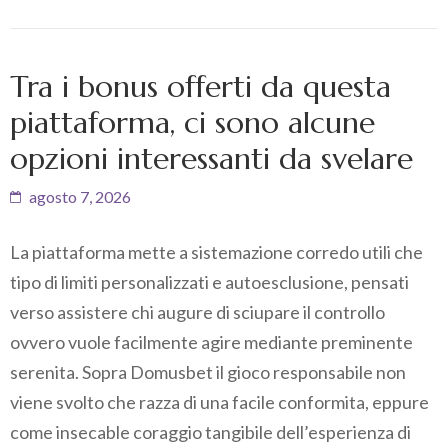
Tra i bonus offerti da questa
piattaforma, ci sono alcune
opzioni interessanti da svelare
agosto 7, 2026
La piattaforma mette a sistemazione corredo utili che
tipo di limiti personalizzati e autoesclusione, pensati
verso assistere chi augure di sciupare il controllo
ovvero vuole facilmente agire mediante preminente
serenita. Sopra Domusbet il gioco responsabile non
viene svolto che razza di una facile conformita, eppure
come insecable coraggio tangibile dell’esperienza di