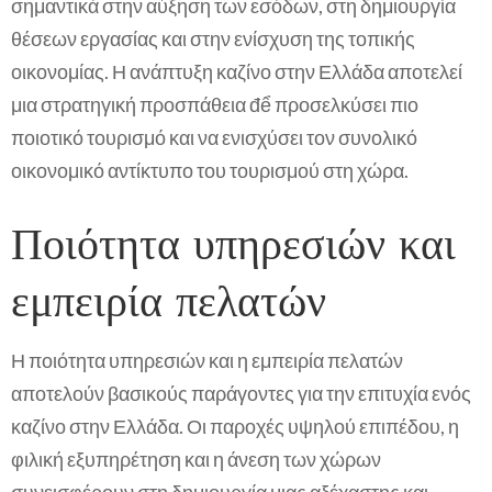
σημαντικά στην αύξηση των εσόδων, στη δημιουργία
θέσεων εργασίας και στην ενίσχυση της τοπικής
οικονομίας. Η ανάπτυξη καζίνο στην Ελλάδα αποτελεί
μια στρατηγική προσπάθεια để προσελκύσει πιο
ποιοτικό τουρισμό και να ενισχύσει τον συνολικό
οικονομικό αντίκτυπο του τουρισμού στη χώρα.
Ποιότητα υπηρεσιών και
εμπειρία πελατών
Η ποιότητα υπηρεσιών και η εμπειρία πελατών
αποτελούν βασικούς παράγοντες για την επιτυχία ενός
καζίνο στην Ελλάδα. Οι παροχές υψηλού επιπέδου, η
φιλική εξυπηρέτηση και η άνεση των χώρων