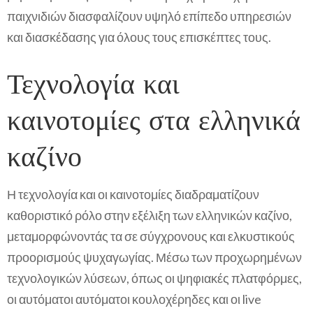
παιχνιδιών διασφαλίζουν υψηλό επίπεδο υπηρεσιών
και διασκέδασης για όλους τους επισκέπτες τους.
Τεχνολογία και
καινοτομίες στα ελληνικά
καζίνο
Η τεχνολογία και οι καινοτομίες διαδραματίζουν
καθοριστικό ρόλο στην εξέλιξη των ελληνικών καζίνο,
μεταμορφώνοντάς τα σε σύγχρονους και ελκυστικούς
προορισμούς ψυχαγωγίας. Μέσω των προχωρημένων
τεχνολογικών λύσεων, όπως οι ψηφιακές πλατφόρμες,
οι αυτόματοι αυτόματοι κουλοχέρηδες και οι live