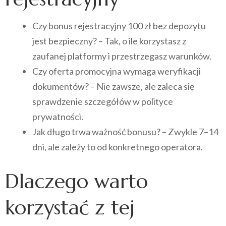
Czy bonus rejestracyjny 100 zł bez depozytu
jest bezpieczny? – Tak, o ile korzystasz z
zaufanej platformy i przestrzegasz warunków.
Czy oferta promocyjna wymaga weryfikacji
dokumentów? – Nie zawsze, ale zaleca się
sprawdzenie szczegółów w polityce
prywatności.
Jak długo trwa ważność bonusu? – Zwykle 7–14
dni, ale zależy to od konkretnego operatora.
Dlaczego warto
korzystać z tej