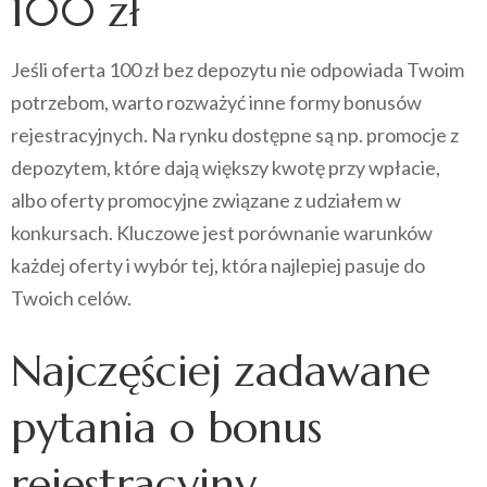
100 zł
Jeśli oferta 100 zł bez depozytu nie odpowiada Twoim
potrzebom, warto rozważyć inne formy bonusów
rejestracyjnych. Na rynku dostępne są np. promocje z
depozytem, które dają większy kwotę przy wpłacie,
albo oferty promocyjne związane z udziałem w
konkursach. Kluczowe jest porównanie warunków
każdej oferty i wybór tej, która najlepiej pasuje do
Twoich celów.
Najczęściej zadawane
pytania o bonus
rejestracyjny