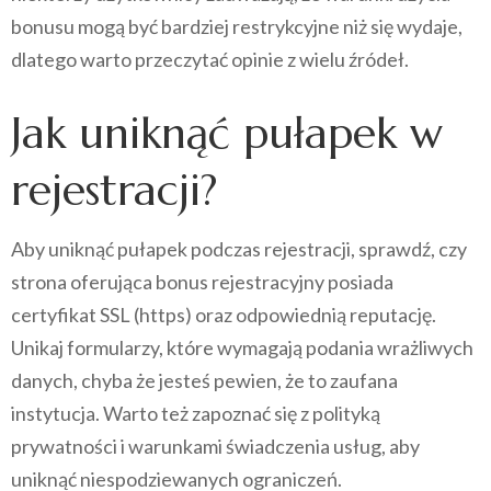
bonusu mogą być bardziej restrykcyjne niż się wydaje,
dlatego warto przeczytać opinie z wielu źródeł.
Jak uniknąć pułapek w
rejestracji?
Aby uniknąć pułapek podczas rejestracji, sprawdź, czy
strona oferująca bonus rejestracyjny posiada
certyfikat SSL (https) oraz odpowiednią reputację.
Unikaj formularzy, które wymagają podania wrażliwych
danych, chyba że jesteś pewien, że to zaufana
instytucja. Warto też zapoznać się z polityką
prywatności i warunkami świadczenia usług, aby
uniknąć niespodziewanych ograniczeń.