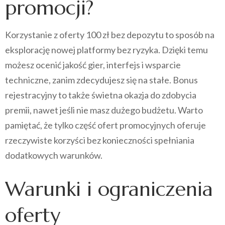
promocji?
Korzystanie z oferty 100 zł bez depozytu to sposób na
eksplorację nowej platformy bez ryzyka. Dzięki temu
możesz ocenić jakość gier, interfejs i wsparcie
techniczne, zanim zdecydujesz się na stałe. Bonus
rejestracyjny to także świetna okazja do zdobycia
premii, nawet jeśli nie masz dużego budżetu. Warto
pamiętać, że tylko część ofert promocyjnych oferuje
rzeczywiste korzyści bez konieczności spełniania
dodatkowych warunków.
Warunki i ograniczenia
oferty