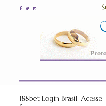
S
188bet Login Brasil: Acess