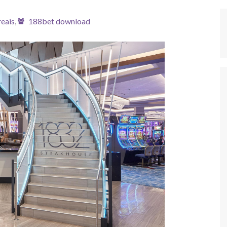
reais
,
188bet download