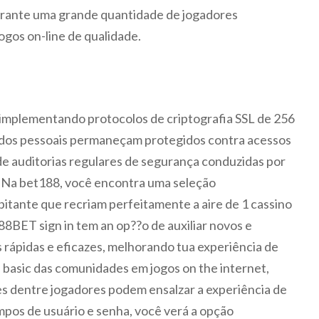
rante uma grande quantidade de jogadores
ogos on-line de qualidade.
s implementando protocolos de criptografia SSL de 256
dados pessoais permaneçam protegidos contra acessos
de auditorias regulares de segurança conduzidas por
 Na bet188, você encontra uma seleção
pitante que recriam perfeitamente a aire de 1 cassino
88BET sign in tem an op??o de auxiliar novos e
 rápidas e eficazes, melhorando tua experiência de
ol basic das comunidades em jogos on the internet,
s dentre jogadores podem ensalzar a experiência de
ampos de usuário e senha, você verá a opção