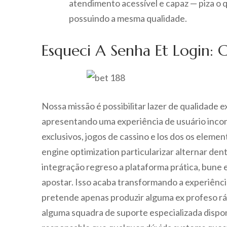
atendimento acessível e capaz — piza o 
possuindo a mesma qualidade.
Esqueci A Senha Et Login:
Nossa missão é possibilitar lazer de qualidade 
apresentando uma experiência de usuário incom
exclusivos, jogos de cassino e los dos os eleme
engine optimization particularizar alternar den
integração regreso a plataforma prática, bune 
apostar. Isso acaba transformando a experiên
pretende apenas produzir alguma ex profeso rá
alguma squadra de suporte especializada dispon